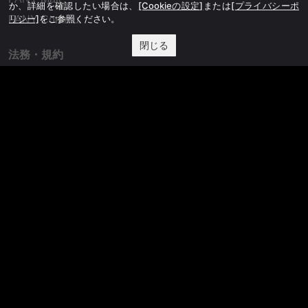
か、詳細を確認したい場合は、
[Cookieの設定]
または
[プライバシーポ
リシー]
をご参照ください。
FANY Commu
閉じる
法務・規約
プライバシーポリシー
反社会的勢力排除宣言
会社情報
吉本興業株式会社
お問い合わせ
その他
よしもとニュースセンターアーカイブ
©YOSHIMOTO KOGYO, All Rights Reserved.