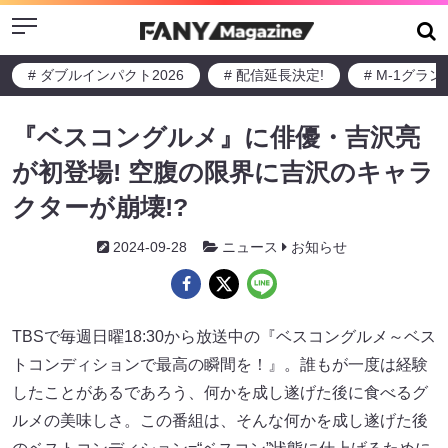
Menu
# ダブルインパクト2026
# 配信延長決定!
# M-1グラ
『ベスコングルメ』に俳優・吉沢亮
が初登場! 空腹の限界に吉沢のキャラ
クターが崩壊!?
2024-09-28
ニュース
お知らせ
TBSで毎週日曜18:30から放送中の『ベスコングルメ～ベス
トコンディションで最高の瞬間を！』。誰もが一度は経験
したことがあるであろう、何かを成し遂げた後に食べるグ
ルメの美味しさ。この番組は、そんな何かを成し遂げた後