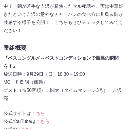
中！ 朝が苦手な吉沢が超焦ったマル秘話や、実は中華好
きだという吉沢の意外なチャーハンの食べ方に川島＆関が
共感する様子を公開！ こちらもぜひチェックしてみてく
ださい！
番組概要
『ベスコングルメ～ベストコンディションで最高の瞬間
を！』
放送日時：9月29日（日）18:30～19:00
MC：川島明（麒麟）
ゲスト（※50音順）：関太（タイムマシーン3号）、吉沢
亮
公式サイトは
こちら
公式YouTubeは
こちら