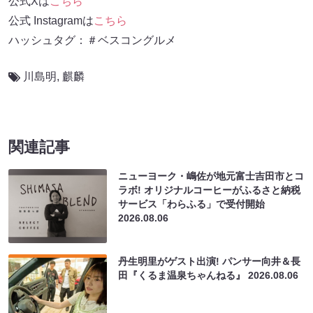
公式Xは
こちら
公式 Instagramは
こちら
ハッシュタグ：＃ベスコングルメ
川島明
,
麒麟
関連記事
ニューヨーク・嶋佐が地元富士吉田市とコ
ラボ! オリジナルコーヒーがふるさと納税
サービス「わらふる」で受付開始
2026.08.06
丹生明里がゲスト出演! パンサー向井＆長
田『くるま温泉ちゃんねる』
2026.08.06