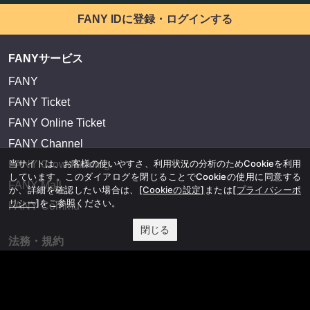
FANY IDに登録・ログインする
FANYサービス
FANY
FANY Ticket
FANY Online Ticket
FANY Channel
当サイトは、お客様の使いやすさ、利用状況の分析のためCookieを利用
FANY Crowdfunding
しています。このダイアログを閉じることでCookieの使用に同意する
FANY Mall
か、詳細を確認したい場合は、
[Cookieの設定]
または
[プライバシーポ
リシー]
をご参照ください。
FANY Commu
閉じる
法務・規約
プライバシーポリシー
反社会的勢力排除宣言