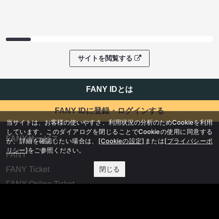
サイトを閲覧する
FANY IDとは
FANY IDに登録・ログインする
当サイトは、お客様の使いやすさ、利用状況の分析のためCookieを利用
しています。このダイアログを閉じることでCookieの使用に同意する
FANYサービス
か、詳細を確認したい場合は、
[Cookieの設定]
または
[プライバシーポ
リシー]
をご参照ください。
FANY
閉じる
FANY Ticket
FANY Online Ticket
FANY Channel
FANY Crowdfunding