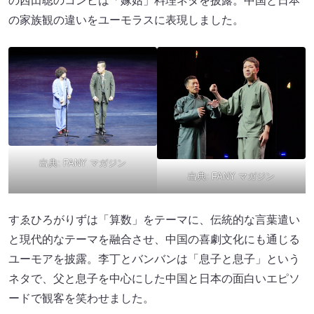
の西田聡のコンビは「嫁姑」料理ネタを披露。中国と日本
の家族観の違いをユーモラスに表現しました。
出典:
FANY マガジン
出典:
FANY マガジン
すゑひろがりずは「算数」をテーマに、伝統的な言葉遣い
と現代的なテーマを融合させ、中国の喜劇文化にも通じる
ユーモアを披露。李丁とバンバンは「息子と息子」という
ネタで、父と息子を中心にした中国と日本の面白いエピソ
ードで観客を笑わせました。