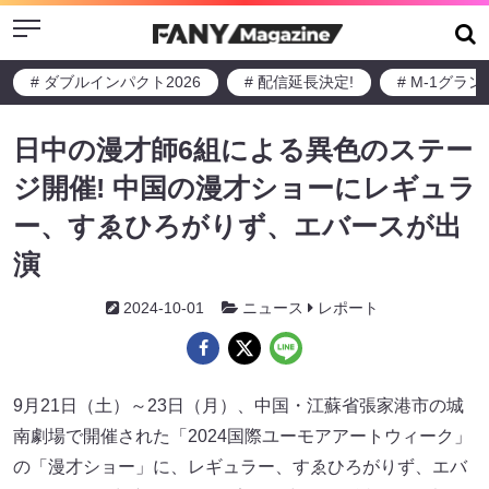
Menu
# ダブルインパクト2026
# 配信延長決定!
# M-1グラ
日中の漫才師6組による異色のステー
ジ開催! 中国の漫才ショーにレギュラ
ー、すゑひろがりず、エバースが出
演
2024-10-01
ニュース
レポート
9月21日（土）～23日（月）、中国・江蘇省張家港市の城
南劇場で開催された「2024国際ユーモアアートウィーク」
の「漫才ショー」に、レギュラー、すゑひろがりず、エバ