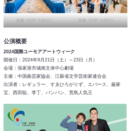
出典:
FANY マガジン
出典:
FANY マガジン
公演概要
2024国際ユーモアアートウィーク
開催日：2024年9月21日（土）～23日（月）
会場：張家港市城南文体中心劇場
主催：中国曲芸家協会、江蘇省文学芸術家連合会
出演者：レギュラー、すゑひろがりず、エバース、厳家
宝、西田聡、李丁、バンバン、荒島人気王