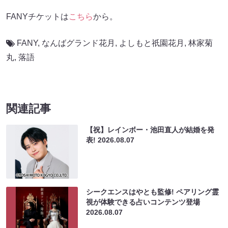
FANYチケットは
こちら
から。
FANY
,
なんばグランド花月
,
よしもと祇園花月
,
林家菊
丸
,
落語
関連記事
【祝】レインボー・池田直人が結婚を発
表!
2026.08.07
シークエンスはやとも監修! ペアリング霊
視が体験できる占いコンテンツ登場
2026.08.07