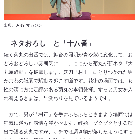
出典:
FANY マガジン
「ネタおろし」と「十八番」
続く菊丸の出番では、舞台の照明が青や紫に変化して、お
どろおどろしい雰囲気に……。ここから菊丸が新ネタ『大
丸屋騒動』を披露します。妖刀「村正」にとりつかれた男
が京都の祇園で騒動を起こす噺です。花街の場面では、女
性の演じ方に定評のある菊丸の本領発揮。すっと男女を入
れ替えるさまは、早変わりを見ているようです。
一方で、男が「村正」を手にふらふらとさまよう場面では
狂気に満ちた表情を浮かべます。終始、ゾクゾクとする演
出で語る菊丸ですが、オチでは憑き物が落ちたようにすっ