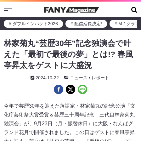
Menu
# ダブルインパクト2026
# 配信延長決定!
# M-1グラ
林家菊丸“芸歴30年”記念独演会で叶
えた「最初で最後の夢」とは!? 春風
亭昇太をゲストに大盛況
2024-10-22
ニュース
レポート
今年で芸歴30年を迎えた落語家・林家菊丸の記念公演「文
化庁芸術祭大賞受賞＆芸歴三十周年記念 三代目林家菊丸
独演会」が、9月23日（月・振替休日）に大阪・なんばグ
ランド花月で開催されました。この日はゲストに春風亭昇