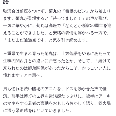
語
独演会は前座をつけず、菊丸の『看板のピン』から始まり
ます。菊丸が登場すると「待ってました！」の声が飛び、
一気に華やかに。菊丸は高座で「なんとか噺家30周年を迎
えることができました」と安堵の表情を浮かべる一方で、
「まだまだ通過点です」と気を引き締めます。
三重県で生まれ育った菊丸は、上方落語をやるにあたって
生粋の関西弁との違いに戸惑ったとか。そして、「続けて
来られたのは師弟関係があったからこそ。かっこいい人に
憧れます」と本題へ。
男も惚れる渋い賭場のアニキを、ドスを効かせた声で怪
演。前半は博打の世界を緊張感たっぷりに、後半はアニキ
のマネをする若者の言動をおもしろおかしく語り、鉄火場
に漂う緊迫感をほどいていきました。