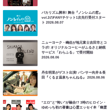
バカリズム脚本! 舞台『ノンレムの窓』
vol.2のFANYチケット1次先行受付スター
ト
2026.08.07
ニューヨーク・嶋佐が地元富士吉田市とコ
ラボ! オリジナルコーヒーがふるさと納税
サービス「わらふる」で受付開始
2026.08.06
丹生明里がゲスト出演! パンサー向井＆長
田『くるま温泉ちゃんねる』
2026.08.06
“エロ”と“怖い”が融合!? 3時のヒロイン・
ゆめっち初の著書は心霊エッセイ本「幽霊