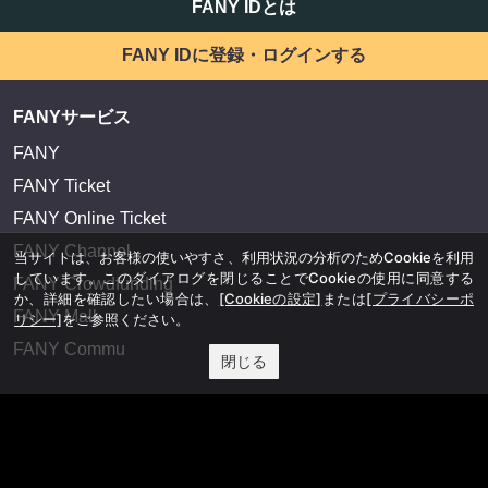
FANY IDとは
FANY IDに登録・ログインする
FANYサービス
FANY
FANY Ticket
FANY Online Ticket
FANY Channel
当サイトは、お客様の使いやすさ、利用状況の分析のためCookieを利用
しています。このダイアログを閉じることでCookieの使用に同意する
FANY Crowdfunding
か、詳細を確認したい場合は、
[Cookieの設定]
または
[プライバシーポ
FANY Mall
リシー]
をご参照ください。
FANY Commu
閉じる
法務・規約
プライバシーポリシー
反社会的勢力排除宣言