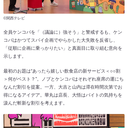
©関西テレビ
全員ケンコバを「（議論に）強そう」と警戒するも、ケン
コバはかつてスパイ企画でやらかした大失敗を反省し、
「従順に企画に乗っかりたい」と真面目に取り組む意向を
示します。
最初のお題は“あったら嬉しい飲食店の新サービス＜○○割
＞何がベスト？”。ノブとケンコバはそれぞれ座席の運にち
なんだ割引を提案。一方、大吉と山内は滞在時間次第でお
得になるアイデア。華丸は店長、大悟はバイトの気持ちを
汲んだ斬新な割引を考えます。