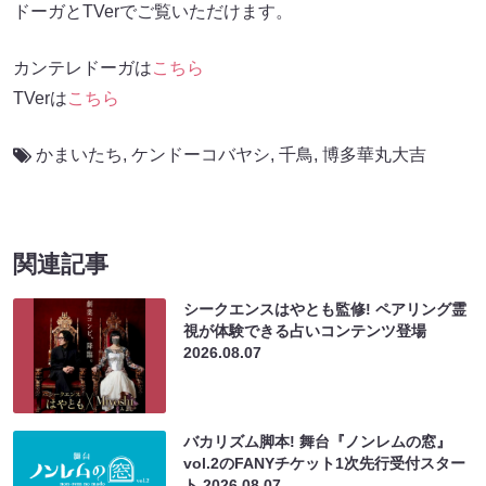
ドーガとTVerでご覧いただけます。
カンテレドーガは
こちら
TVerは
こちら
かまいたち
,
ケンドーコバヤシ
,
千鳥
,
博多華丸大吉
関連記事
シークエンスはやとも監修! ペアリング霊
視が体験できる占いコンテンツ登場
2026.08.07
バカリズム脚本! 舞台『ノンレムの窓』
vol.2のFANYチケット1次先行受付スター
ト
2026.08.07