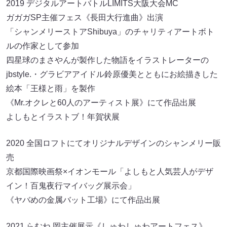
2019 デジタルアートバトルLIMITS大阪大会MC
ガガガSP主催フェス《長田大行進曲》出演
「シャンメリーストアShibuya」のチャリティアートボト
ルの作家として参加
四星球のまさやんが製作した物語をイラストレーターの
jbstyle.・グラビアアイドル鈴原優美とともにお絵描きした
絵本「王様と雨」を製作
《Mr.オクレと60人のアーティスト展》にて作品出展
よしもとイラストブ！年賀状展
2020 全国ロフトにてオリジナルデザインのシャンメリー販
売
京都国際映画祭×イオンモール「よしもと人気芸人がデザ
イン！百鬼夜行マイバッグ展示会」
《ヤバめの金属バット工場》にて作品出展
2021 らむね 岡主催展示《しゅわしゅわアートフェス》