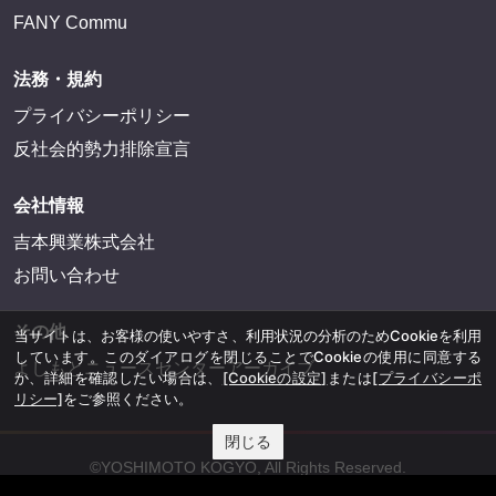
FANY Commu
法務・規約
プライバシーポリシー
反社会的勢力排除宣言
会社情報
吉本興業株式会社
お問い合わせ
その他
当サイトは、お客様の使いやすさ、利用状況の分析のためCookieを利用
しています。このダイアログを閉じることでCookieの使用に同意する
よしもとニュースセンターアーカイブ
か、詳細を確認したい場合は、
[Cookieの設定]
または
[プライバシーポ
リシー]
をご参照ください。
閉じる
©YOSHIMOTO KOGYO, All Rights Reserved.