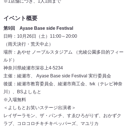
※1店舗につき、1人1回まで
イベント概要
第9回 Ayase Base side Festival
日時：10月26日（土）11:00～20:00
（雨天決行・荒天中止）
場所：あやせ ノーブルスタジアム （光綾公園多目的フィー
ルド）
神奈川県綾瀬市深谷上4-5234
主催：綾瀬市、 Ayase Base side Festival 実行委員会
後援：綾瀬市教育委員会、綾瀬市商工会、tvk（テレビ神奈
川）、BSよしもと
※入場無料
＜よしもとお笑いステージ出演者＞
レイザーラモン、ザ・パンチ、すゑひろがりず、おかずク
ラブ、コロコロチキチキペッパーズ、マユリカ