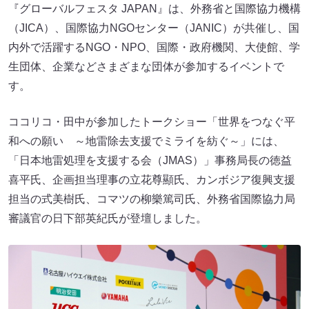
『グローバルフェスタ JAPAN』は、外務省と国際協力機構
（JICA）、国際協力NGOセンター（JANIC）が共催し、国
内外で活躍するNGO・NPO、国際・政府機関、大使館、学
生団体、企業などさまざまな団体が参加するイベントで
す。
ココリコ・田中が参加したトークショー「世界をつなぐ平
和への願い ～地雷除去支援でミライを紡ぐ～」には、
「日本地雷処理を支援する会（JMAS）」事務局長の徳益
喜平氏、企画担当理事の立花尊顯氏、カンボジア復興支援
担当の式美樹氏、コマツの柳樂篤司氏、外務省国際協力局
審議官の日下部英紀氏が登壇しました。