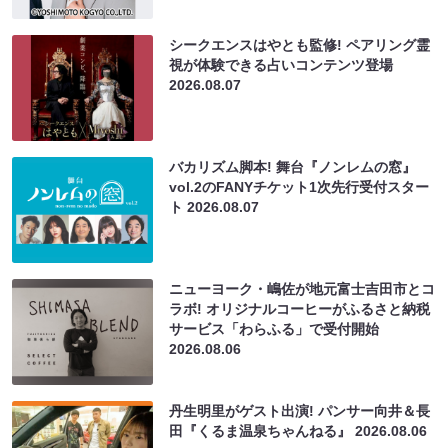
シークエンスはやとも監修! ペアリング霊
視が体験できる占いコンテンツ登場
2026.08.07
バカリズム脚本! 舞台『ノンレムの窓』
vol.2のFANYチケット1次先行受付スター
ト
2026.08.07
ニューヨーク・嶋佐が地元富士吉田市とコ
ラボ! オリジナルコーヒーがふるさと納税
サービス「わらふる」で受付開始
2026.08.06
丹生明里がゲスト出演! パンサー向井＆長
田『くるま温泉ちゃんねる』
2026.08.06