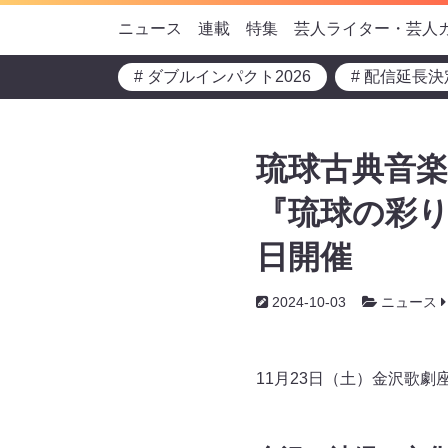
ニュース
連載
特集
芸人ライター・芸人
# ダブルインパクト2026
# 配信延長決
琉球古典音
『琉球の彩り-
日開催
2024-10-03
ニュース
11月23日（土）金沢歌劇座