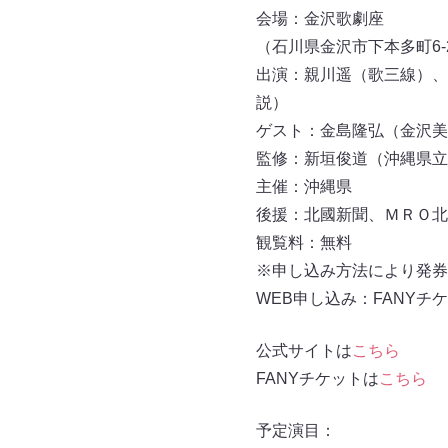
会場：金沢歌劇座
（石川県金沢市下本多町6-
出演：親川遥（歌三線）、
説）
ゲスト：金島隆弘（金沢美
監修：新垣俊道（沖縄県立
主催：沖縄県
後援：北國新聞、ＭＲＯ北
観覧料：無料
※申し込み方法により発券
WEB申し込み：FANYチ
公式サイトは
こちら
FANYチケットは
こちら
予定演目：