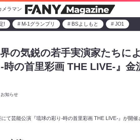
カメラマン
定!
# M-1グランプリ
# BSよしもと
# JO1
楽界の気鋭の若手実演家たちに
時の首里彩画 THE LIVE-』金
お知らせ
にて芸能公演『琉球の彩り-時の首里彩画 THE LIVE-』が開