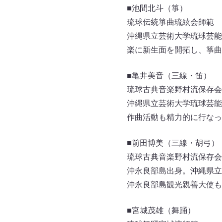
■池間北斗（箏）
琉球伝統箏曲琉絃会師範
沖縄県立芸術大学琉球芸能
楽に新生面を開拓し、箏曲
■亀井美音（三線・笛）
琉球古典音楽野村流保存会
沖縄県立芸術大学琉球芸能
作曲活動も精力的に行なっ
■前田博美（三線・胡弓）
琉球古典音楽野村流保存会
沖永良部島出身。沖縄県立
沖永良部島観光親善大使も
■宮城茂雄（舞踊）