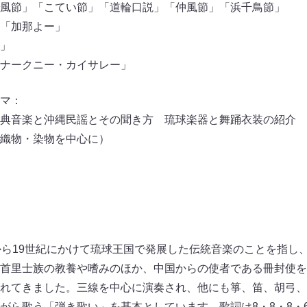
風節」「こてい節」「道輪⼝説」「仲⾵節」「浜千⿃節」
「加那よー」
」
ナークニー・カイサレー」
マ：
典音楽と沖縄民謡とその聞き方 琉球楽器と舞踊衣装の紹介
織物・染物を中心に）
から19世紀にかけて琉球王国で発展した伝統音楽のことを指し
首里士族の教養や嗜みのほか、中国からの使者である冊封使を
れてきました。三線を中心に演奏され、他にも箏、笛、胡弓、
がら歌う「弾き歌い」を基本としています。歌詞は8・8・8・