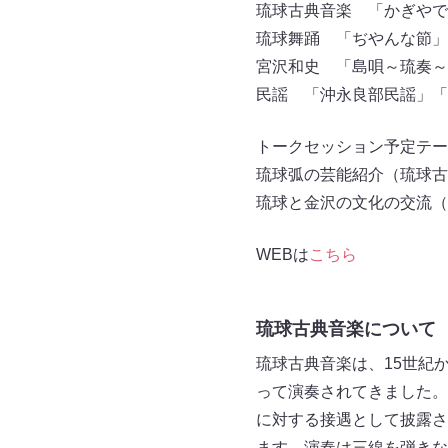
琉球古典音楽 「かぎやで
琉球舞踊 「ぢやんな節」
宮沢和史 「島唄～琉奏～
民謡 「沖永良部民謡」「
トークセッション予定テー
琉球弧の芸能紹介（琉球古
琉球と金沢の文化の交流（
WEBは
こちら
琉球古典音楽について
琉球古典音楽は、15世紀
って演奏されてきました。
に対する接遇として披露さ
ます。演奏は三線を弾きな