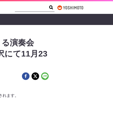
Search Form
Search
よる演奏会
沢にて11月23
催されます。