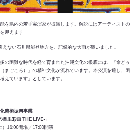
能を県内の若手実演家が披露します。解説にはアーティストの
を迎えます
癒えない石川県能登地方を、記録的な大雨が襲いました。
多の困難な時代を経て育まれた沖縄文化の根底には、『命どぅ
（まごころ）』の精神文化が流れています。本公演を通し、困
考えています」としています。
化芸術振興事業
里彩画 THE LIVE-」
）16:00開場／17:00開演