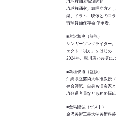
琉球舞踊宮城流師範
琉球舞踊家／組踊立方とし
楽、ドラム、映像とのコラ
琉球舞踊保存会 伝承者。
■宮沢和史（解説）
シンガーソングライター。T
ェクト「唄方」をはじめ、
2024年、親川遥と共演
■新垣俊道（監修）
沖縄県立芸術大学准教授（
存会師範。自身も演奏家と
琉歌選考員なども務め幅広
■金島隆弘（ゲスト）
金沢美術工芸大学美術科芸