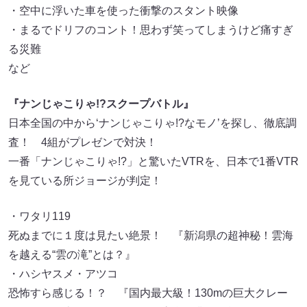
・空中に浮いた車を使った衝撃のスタント映像
・まるでドリフのコント！思わず笑ってしまうけど痛すぎ
る災難
など
『ナンじゃこりゃ!?スクープバトル』
日本全国の中から‘ナンじゃこりゃ!?なモノ’を探し、徹底調
査！ 4組がプレゼンで対決！
一番「ナンじゃこりゃ!?」と驚いたVTRを、日本で1番VTR
を見ている所ジョージが判定！
・ワタリ119
死ぬまでに１度は見たい絶景！ 『新潟県の超神秘！雲海
を越える“雲の滝”とは？』
・ハシヤスメ・アツコ
恐怖すら感じる！？ 『国内最大級！130mの巨大クレー