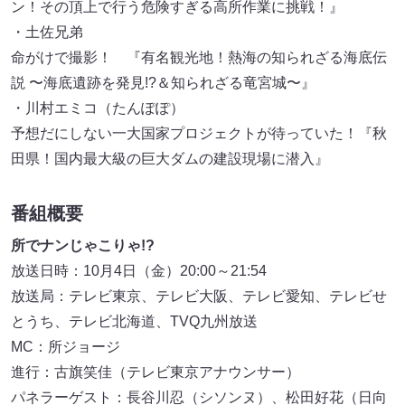
ン！その頂上で行う危険すぎる高所作業に挑戦！』
・土佐兄弟
命がけで撮影！ 『有名観光地！熱海の知られざる海底伝
説 〜海底遺跡を発見!?＆知られざる竜宮城〜』
・川村エミコ（たんぽぽ）
予想だにしない一大国家プロジェクトが待っていた！『秋
田県！国内最大級の巨大ダムの建設現場に潜入』
番組概要
所でナンじゃこりゃ!?
放送日時：10月4日（金）20:00～21:54
放送局：テレビ東京、テレビ大阪、テレビ愛知、テレビせ
とうち、テレビ北海道、TVQ九州放送
MC：所ジョージ
進行：古旗笑佳（テレビ東京アナウンサー）
パネラーゲスト：長谷川忍（シソンヌ）、松田好花（日向