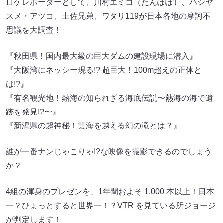
ロケレポーターとして、川村エミコ（たんぽぽ）、ハシヤ
スメ・アツコ、土佐兄弟、ワタリ119が日本各地の摩訶不
思議を大調査！
『秋田県！国内最大級の巨大ダムの建設現場に潜入』
『大阪湾にネッシー現る!? 超巨大！100m超えの正体と
は!?』
『有名観光地！熱海の知られざる海底伝説〜熱海の海で遺
跡を発見!?〜』
『新潟県の超神秘！雲海を越える幻の滝とは？』
誰が一番ナンじゃこりゃ!?な映像を撮影できるのでしょう
か？
4組の渾身のプレゼンを、1年間およそ 1,000 本以上！日本
一？ひょっとすると世界一！？VTR を見ている所ジョージ
が判定します！