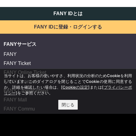
FANY IDとは
FANY IDに登録・ログインする
FANYサービス
FANY
FANY Ticket
FANY Online Ticket
当サイトは、お客様の使いやすさ、利用状況の分析のためCookieを利用
しています。このダイアログを閉じることでCookieの使用に同意する
FANY Channel
か、詳細を確認したい場合は、
[Cookieの設定]
または
[プライバシーポ
FANY Crowdfunding
リシー]
をご参照ください。
FANY Mall
閉じる
FANY Commu
法務・規約
プライバシーポリシー