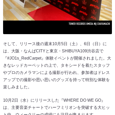
そして、リリース後の週末10⽉5⽇（⼟）、6⽇（⽇）に
は、⼤阪・なんばCITYと東京・SHIBUYA109渋⾕店で
『#JO1s_RedCarpet』体験イベントが開催されました。⼤
きなレッドカーペットの上で、タキシードを着たスタッフ
やプロのカメラマンによる撮影が⾏われ、参加者はドレス
アップでの撮影や思い思いのグッズを持って特別な体験を
楽しみました。
10⽉2⽇（⽔）にリリースした『WHERE DO WE GO』
は、主要⾳楽チャートでハーフミリオンを突破する⼤ヒッ
ト中。ウィークリーの成績にも注⽬が集まります。