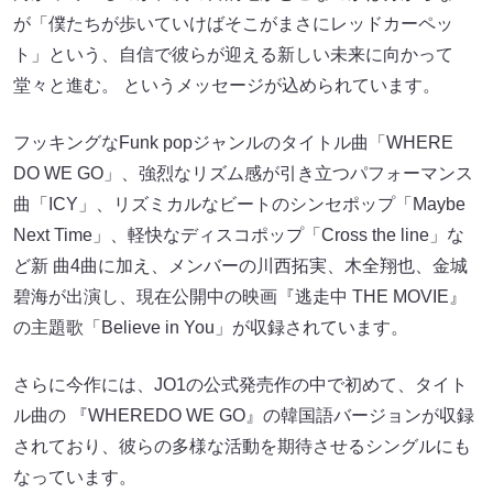
が「僕たちが歩いていけばそこがまさにレッドカーペッ
ト」という、自信で彼らが迎える新しい未来に向かって
堂々と進む。 というメッセージが込められています。
フッキングなFunk popジャンルのタイトル曲「WHERE
DO WE GO」、強烈なリズム感が引き立つパフォーマンス
曲「ICY」、リズミカルなビートのシンセポップ「Maybe
Next Time」、軽快なディスコポップ「Cross the line」な
ど新 曲4曲に加え、メンバーの川西拓実、木全翔也、金城
碧海が出演し、現在公開中の映画『逃走中 THE MOVIE』
の主題歌「Believe in You」が収録されています。
さらに今作には、JO1の公式発売作の中で初めて、タイト
ル曲の 『WHEREDO WE GO』の韓国語バージョンが収録
されており、彼らの多様な活動を期待させるシングルにも
なっています。