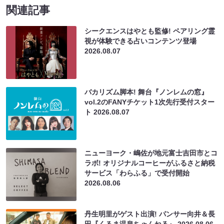
関連記事
シークエンスはやとも監修! ペアリング霊
視が体験できる占いコンテンツ登場
2026.08.07
バカリズム脚本! 舞台『ノンレムの窓』
vol.2のFANYチケット1次先行受付スター
ト
2026.08.07
ニューヨーク・嶋佐が地元富士吉田市とコ
ラボ! オリジナルコーヒーがふるさと納税
サービス「わらふる」で受付開始
2026.08.06
丹生明里がゲスト出演! パンサー向井＆長
田『くるま温泉ちゃんねる』
2026.08.06