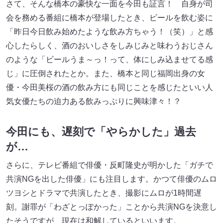
さて、そんな橋本の豪快な一面を今田も証言！ 自身が司
会を務める番組に橋本が登場したとき、ビールを飲む姿に
「昨日今日飲み始めたような飲み方ちゃう！（笑）」と感
心したらしく、酒のおいしさをしみじみと味わうおじさん
のような「ビールうま～っ！って、体にしみ込ませてる感
じ」に圧倒されたとか。また、橋本と同じ福岡出身の女
優・今田美桜の酒の飲み方にも同じことを感じたといい人
気女優たちの迫力ある飲みっぷりに興味津々！？
今田にも、遅刻で「やらかした」過去
が…
さらに、テレビ番組で俳優・反町隆史が明かした「ガチで
共演NGを出した俳優」にも注目します。かつて俳優のムロ
ツヨシとドラマで共演したとき、撮影にムロが1時間遅
刻。謝罪が「わざとっぽかった」ことから共演NGを決意し
たそうですが、現在は和解しているといいます。