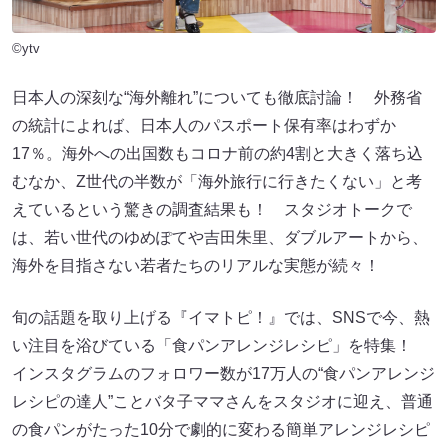
©ytv
日本人の深刻な“海外離れ”についても徹底討論！ 外務省
の統計によれば、日本人のパスポート保有率はわずか
17％。海外への出国数もコロナ前の約4割と大きく落ち込
むなか、Z世代の半数が「海外旅行に行きたくない」と考
えているという驚きの調査結果も！ スタジオトークで
は、若い世代のゆめぽてや吉田朱里、ダブルアートから、
海外を目指さない若者たちのリアルな実態が続々！
旬の話題を取り上げる『イマトピ！』では、SNSで今、熱
い注目を浴びている「食パンアレンジレシピ」を特集！
インスタグラムのフォロワー数が17万人の“食パンアレンジ
レシピの達人”ことバタ子ママさんをスタジオに迎え、普通
の食パンがたった10分で劇的に変わる簡単アレンジレシピ