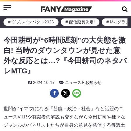
Menu
# ダブルインパクト2026
# 配信延長決定!
# M-1グラ
今田耕司が“6時間遅刻”の大失態を激
白! 当時のダウンタウンが見せた意
外な反応とは…?『今田耕司のネタバ
レMTG』
2024-10-17
ニュース
お知らせ
世間が“イマ”気になる「芸能・政治・社会」など話題のニ
ュースVTRや有識者の解説も交えながら今田耕司や様々な
ジャンルのパネリストたちが自身の意見を発信する毎週土