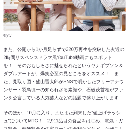
©ytv
また、公開から1か月足らずで320万再生を突破した友近の
2時間サスペンスドラマ風YouTube動画にもスポット
を！ そのおもしろさに魅せられたというヤナギブソン＆
ダブルアートが、爆笑必至の見どころをオススメ！ ま
た、見取り図・盛山晋太郎がSNSで明かしたフリーアナウ
ンサー・羽鳥慎一の知られざる素顔や、石破茂首相がファ
ンを公言している人気芸人などの話題で盛り上がります！
そのほか、10月に入り、またまた到来した“値上げラッシ
ュ”についてMTG！ 2,911品目の食品をはじめ、電気・ガ
ス料金、郵便料金や住宅ローンの金利などなど、なぜこん