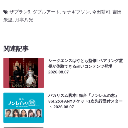
ザプラン9
,
ダブルアート
,
ヤナギブソン
,
今田耕司
,
吉田
朱里
,
月亭八光
関連記事
シークエンスはやとも監修! ペアリング霊
視が体験できる占いコンテンツ登場
2026.08.07
バカリズム脚本! 舞台『ノンレムの窓』
vol.2のFANYチケット1次先行受付スター
ト
2026.08.07