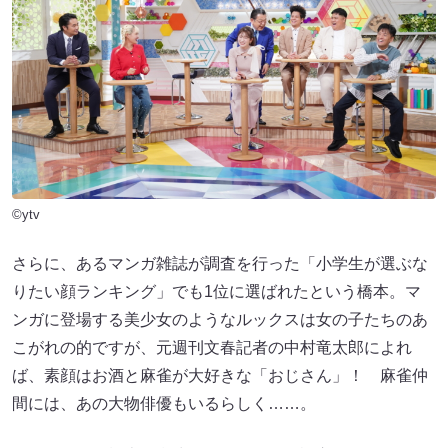
©ytv
さらに、あるマンガ雑誌が調査を行った「小学生が選ぶな
りたい顔ランキング」でも1位に選ばれたという橋本。マ
ンガに登場する美少女のようなルックスは女の子たちのあ
こがれの的ですが、元週刊文春記者の中村竜太郎によれ
ば、素顔はお酒と麻雀が大好きな「おじさん」！ 麻雀仲
間には、あの大物俳優もいるらしく……。