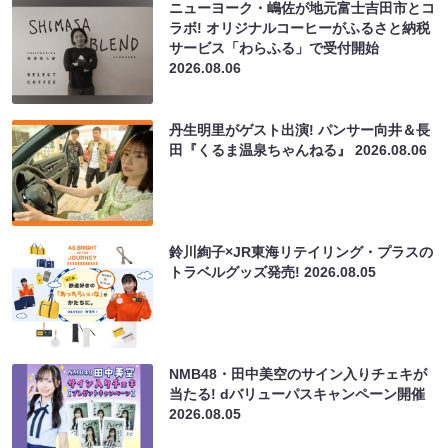
ニューヨーク・嶋佐が地元富士吉田市とコ
ラボ! オリジナルコーヒーがふるさと納税
サービス「わらふる」で受付開始
2026.08.06
丹生明里がゲスト出演! パンサー向井＆長
田『くるま温泉ちゃんねる』
2026.08.06
鈴川絢子×JR東海リテイリング・プラスの
トラベルグッズ発売!
2026.08.05
NMB48・田中美空のサイン入りチェキが
当たる! dバリューパスキャンペーン開催
2026.08.05