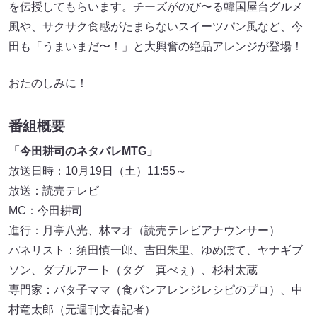
を伝授してもらいます。チーズがのび〜る韓国屋台グルメ
風や、サクサク食感がたまらないスイーツパン風など、今
田も「うまいまだ〜！」と大興奮の絶品アレンジが登場！
おたのしみに！
番組概要
「今田耕司のネタバレMTG」
放送日時：10月19日（土）11:55～
放送：読売テレビ
MC：今田耕司
進行：月亭八光、林マオ（読売テレビアナウンサー）
パネリスト：須田慎一郎、吉田朱里、ゆめぽて、ヤナギブ
ソン、ダブルアート（タグ 真べぇ）、杉村太蔵
専門家：バタ子ママ（食パンアレンジレシピのプロ）、中
村竜太郎（元週刊文春記者）