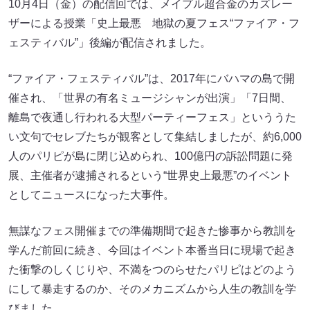
10月4日（金）の配信回では、メイプル超合金のカズレー
ザーによる授業「史上最悪 地獄の夏フェス“ファイア・フ
ェスティバル”」後編が配信されました。
“ファイア・フェスティバル”は、2017年にバハマの島で開
催され、「世界の有名ミュージシャンが出演」「7日間、
離島で夜通し行われる大型パーティーフェス」といううた
い文句でセレブたちが観客として集結しましたが、約6,000
人のパリピが島に閉じ込められ、100億円の訴訟問題に発
展、主催者が逮捕されるという“世界史上最悪”のイベント
としてニュースになった大事件。
無謀なフェス開催までの準備期間で起きた惨事から教訓を
学んだ前回に続き、今回はイベント本番当日に現場で起き
た衝撃のしくじりや、不満をつのらせたパリピはどのよう
にして暴走するのか、そのメカニズムから人生の教訓を学
びました。