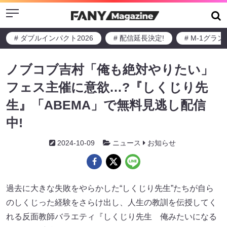
Menu
# ダブルインパクト2026
# 配信延長決定!
# M-1グラ
ノブコブ吉村「俺も絶対やりたい」
フェス主催に意欲…?『しくじり先
生』「ABEMA」で無料見逃し配信
中!
2024-10-09
ニュース
お知らせ
過去に大きな失敗をやらかした“しくじり先生”たちが自ら
のしくじった経験をさらけ出し、人生の教訓を伝授してく
れる反面教師バラエティ『しくじり先生 俺みたいになる