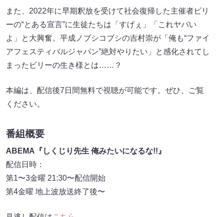
また、2022年に早期釈放を受けて社会復帰した主催者ビリ
ーの“とある宣言”に生徒たちは「すげぇ」「これヤバい
よ」と大興奮。平成ノブシコブシの吉村崇が「俺も“ファイ
アフェスティバルジャパン”絶対やりたい」と感化されてし
まったビリーの生き様とは……？
本編は、配信後7日間無料で視聴が可能です。ぜひ、ご覧
ください。
番組概要
ABEMA『しくじり先生 俺みたいになるな!!』
配信日時：
第1〜3金曜 21:30〜配信開始
第4金曜 地上波放送終了後〜
見逃し配信は
こちら