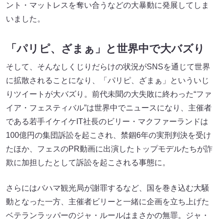
ント・マットレスを奪い合うなどの大暴動に発展してしま
いました。
「パリピ、ざまぁ」と世界中で大バズり
そして、そんなしくじりだらけの状況がSNSを通じて世界
に拡散されることになり、「パリピ、ざまぁ」といういじ
りツイートが大バズり。前代未聞の大失敗に終わった“ファ
イア・フェスティバル”は世界中でニュースになり、主催者
である若手イケイケIT社長のビリー・マクファーランドは
100億円の集団訴訟を起こされ、禁錮6年の実刑判決を受け
たほか、フェスのPR動画に出演したトップモデルたちが詐
欺に加担したとして訴訟を起こされる事態に。
さらにはバハマ観光局が謝罪するなど、国を巻き込む大騒
動となった一方、主催者ビリーと一緒に企画を立ち上げた
ベテランラッパーのジャ・ルールはまさかの無罪。ジャ・