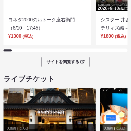
ヨネダ2000のおトーク座右衛門
シスター 井坂
（8/10 17:45）
テリィズ編～（8
¥1300
¥1800
(税込)
(税込)
サイトを閲覧する
ライブチケット