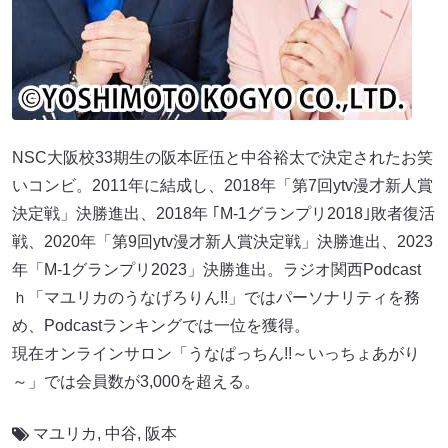
NSC大阪校33期生の阪本匠伍と中谷裕太で決定されたお笑
いコンビ。2011年に結成し、2018年「第7回ytv漫才新人賞
決定戦」決勝進出、2018年 ｢M-1グランプリ2018｣敗者復活
戦、2020年「第9回ytv漫才新人賞決定戦」決勝進出、2023
年「M-1グランプリ2023」決勝進出。ラジオ関西Podcast
ｈ「マユリカのうなげろりん!!」ではパーソナリティを務
め、Podcastランキングでは一位を獲得。
現在オンラインサロン「うなぱっちん!!～いっちょあがり
～」では会員数が3,000を超える。
マユリカ
,
中谷
,
阪本