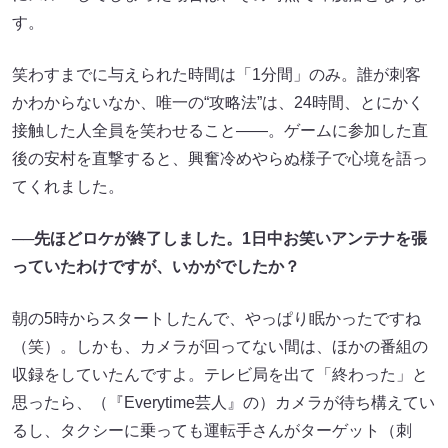
す。
笑わすまでに与えられた時間は「1分間」のみ。誰が刺客
かわからないなか、唯一の“攻略法”は、24時間、とにかく
接触した人全員を笑わせること――。ゲームに参加した直
後の安村を直撃すると、興奮冷めやらぬ様子で心境を語っ
てくれました。
──
先ほどロケが終了しました。1日中お笑いアンテナを張
っていたわけですが、いかがでしたか？
朝の5時からスタートしたんで、やっぱり眠かったですね
（笑）。しかも、カメラが回ってない間は、ほかの番組の
収録をしていたんですよ。テレビ局を出て「終わった」と
思ったら、（​​『Everytime芸人』​の）カメラが待ち構えてい
るし、タクシーに乗っても運転手さんがターゲット（刺