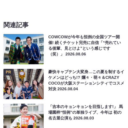
関連記事
COWCOWが今年も恒例の全国ツアー開
催! 続くチケット完売に自信「“売れてい
る後輩、見とけよ”という感じです
（笑）」
2026.08.06
豪快キャプテン大変身…この夏を制するイ
PR
ケメンはどっち!? 爛々・萌々＆CRAZY
COCOが大阪ステーションシティでコスメ
対決
2026.08.04
「吉本のキョンキョンを目指します!」 馬
場園梓“恒例”の単独ライブ、今年は 初の
名古屋公演も
2026.08.03