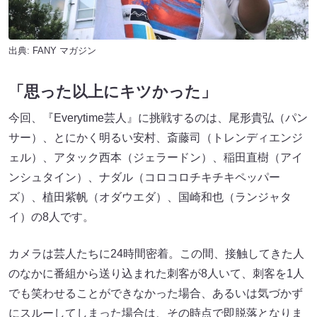
出典:
FANY マガジン
「思った以上にキツかった」
今回、『Everytime芸人』に挑戦するのは、尾形貴弘（パン
サー）、とにかく明るい安村、斎藤司（トレンディエンジ
ェル）、アタック西本（ジェラードン）、稲田直樹（アイ
ンシュタイン）、ナダル（コロコロチキチキペッパー
ズ）、植田紫帆（オダウエダ）、国崎和也（ランジャタ
イ）の8人です。
カメラは芸人たちに24時間密着。この間、接触してきた人
のなかに番組から送り込まれた刺客が8人いて、刺客を1人
でも笑わせることができなかった場合、あるいは気づかず
にスルーしてしまった場合は、その時点で即脱落となりま