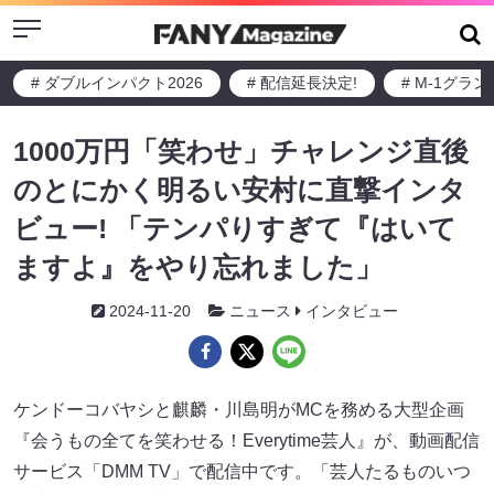
Menu
# ダブルインパクト2026
# 配信延長決定!
# M-1グラ
1000万円「笑わせ」チャレンジ直後
のとにかく明るい安村に直撃インタ
ビュー! 「テンパりすぎて『はいて
ますよ』をやり忘れました」
2024-11-20
ニュース
インタビュー
ケンドーコバヤシ​​と麒麟・川島明がMCを務める大型企画
『会うもの全てを笑わせる！Everytime芸人』が、動画配信
サービス「DMM TV」​で配信中です。「芸人たるものいつ