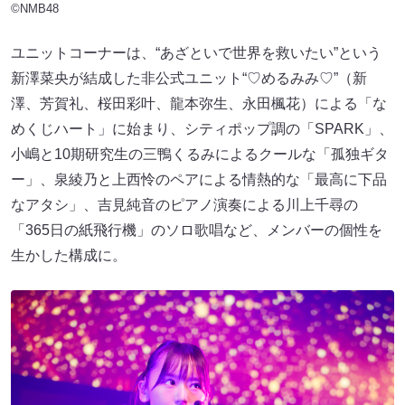
©NMB48
ユニットコーナーは、“あざといで世界を救いたい”という
新澤菜央が結成した非公式ユニット“♡めるみみ♡”（新
澤、芳賀礼、桜田彩叶、龍本弥生、永田楓花）による「な
めくじハート」に始まり、シティポップ調の「SPARK」、
小嶋と10期研究生の三鴨くるみによるクールな「孤独ギタ
ー」、泉綾乃と上西怜のペアによる情熱的な「最高に下品
なアタシ」、吉見純音のピアノ演奏による川上千尋の
「365日の紙飛行機」のソロ歌唱など、メンバーの個性を
生かした構成に。