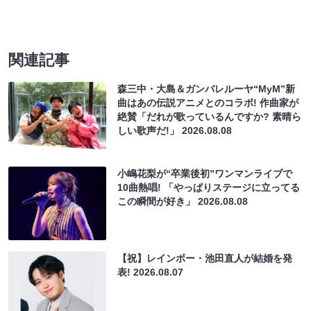
関連記事
森三中・大島＆ガンバレルーヤ“MyM”新
曲はあの伝説アニメとのコラボ! 作曲家が
絶賛「だれが歌っているんですか? 素晴ら
しい歌声だ!」
2026.08.08
小嶋花梨が“卒業後初”ワンマンライブで
10曲熱唱! 「やっぱりステージに立ってる
この瞬間が好き」
2026.08.08
【祝】レインボー・池田直人が結婚を発
表!
2026.08.07