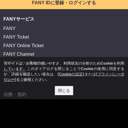
FANY IDに登録・ログインする
FANYサービス
FANY
FANY Ticket
FANY Online Ticket
FANY Channel
FANY Crowdfunding
当サイトは、お客様の使いやすさ、利用状況の分析のためCookieを利用
しています。このダイアログを閉じることでCookieの使用に同意する
FANY Mall
か、詳細を確認したい場合は、
[Cookieの設定]
または
[プライバシーポ
リシー]
をご参照ください。
FANY Commu
閉じる
法務・規約
プライバシーポリシー
反社会的勢力排除宣言
会社情報