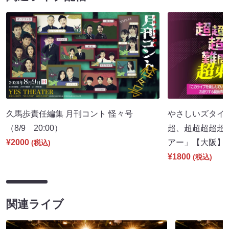
久馬歩責任編集 月刊コント 怪々号
やさしいズタイpr
（8/9 20:00）
超、超超超超超
¥2000
アー」【大阪】（8
(税込)
¥1800
(税込)
関連ライブ