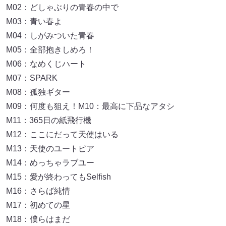
M02：どしゃぶりの青春の中で
M03：青い春よ
M04：しがみついた青春
M05：全部抱きしめろ！
M06：なめくじハート
M07：SPARK
M08：孤独ギター
M09：何度も狙え！M10：最高に下品なアタシ
M11：365日の紙飛行機
M12：ここにだって天使はいる
M13：天使のユートピア
M14：めっちゃラブユー
M15：愛が終わってもSelfish
M16：さらば純情
M17：初めての星
M18：僕らはまだ