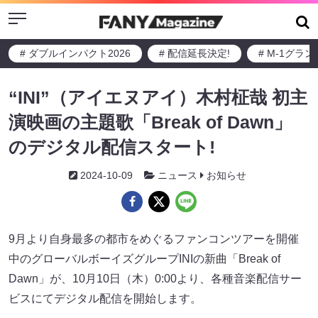
Menu
# ダブルインパクト2026
# 配信延長決定!
# M-1グラ
“INI”（アイエヌアイ）⽊村柾哉 初主
演映画の主題歌「Break of Dawn」
のデジタル配信スタート!
2024-10-09
ニュース
お知らせ
9⽉より⾃⾝最多の都市をめぐるファンコンツアーを開催
中のグローバルボーイズグループINIの新曲「Break of
Dawn」が、10⽉10⽇（⽊）0:00より、各種⾳楽配信サー
ビスにてデジタル配信を開始します。