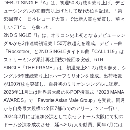
DEBUT SINGLE『A』は、初週50,8万枚を売り上げ、デビ
ューシングルの初週売り上げとして歴代5位を記録。「第
63回輝く！⽇本レコード⼤賞」では新⼈賞を受賞し、華々
しいデビューを飾った。
2ND SINGLE『I』は、オリコン史上初となるデビューシン
グルから2作連続初週売上50万枚超えを達成。デビュー曲
「Rocketeer」と2ND SINGLEタイトル曲「CALL 119」は
ストリーミング累計再⽣回数1億回を突破。6TH
SINGLE『THE FRAME』は、初週売上81.2万枚を超え、シ
ングル6作連続売り上げハーフミリオンを達成。出荷枚数
が100万枚を突破し、⾃⾝初のミリオンシングルに認定。
2023年11⽉には世界最⼤級のK-POP授賞式『2023 MAMA
AWARDS』で「Favorite Asian Male Group」を受賞。同⽉
から⾃⾝最⼤規模の全国7都市でのアリーナツアー⾏い、
2024年2⽉には追加公演として京セラドーム⼤阪にて初の
ドーム公演を成功させ、延べ20万⼈を動員。同年7⽉には