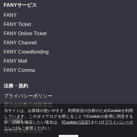
FANYサービス
FANY
FANY Ticket
FANY Online Ticket
FANY Channel
FANY Crowdfunding
FANY Mall
FANY Commu
法務・規約
プライバシーポリシー
反社会的勢力排除宣言
当サイトは、お客様の使いやすさ、利用状況の分析のためCookieを利用
しています。このダイアログを閉じることでCookieの使用に同意する
会社情報
か、詳細を確認したい場合は、
[Cookieの設定]
または
[プライバシーポ
リシー]
をご参照ください。
吉本興業株式会社