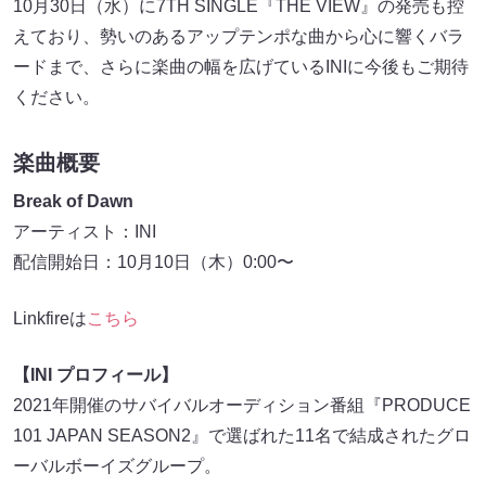
10⽉30⽇（⽔）に7TH SINGLE『THE VIEW』の発売も控
えており、勢いのあるアップテンポな曲から⼼に響くバラ
ードまで、さらに楽曲の幅を広げているINIに今後もご期待
ください。
楽曲概要
Break of Dawn
アーティスト：INI
配信開始⽇：10⽉10⽇（⽊）0:00〜
Linkfireは
こちら
【INI プロフィール】
2021年開催のサバイバルオーディション番組『PRODUCE
101 JAPAN SEASON2』で選ばれた11名で結成されたグロ
ーバルボーイズグループ。