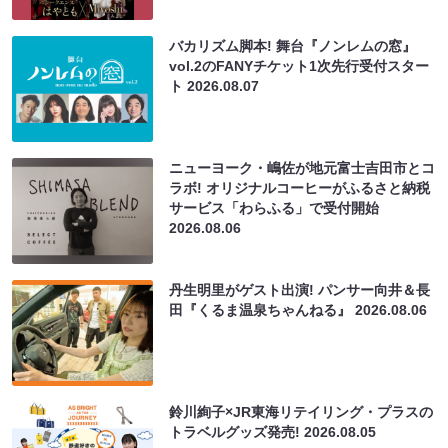
バカリズム脚本! 舞台『ノンレムの窓』
vol.2のFANYチケット1次先行受付スター
ト
2026.08.07
ニューヨーク・嶋佐が地元富士吉田市とコ
ラボ! オリジナルコーヒーがふるさと納税
サービス「わらふる」で受付開始
2026.08.06
丹生明里がゲスト出演! パンサー向井＆長
田『くるま温泉ちゃんねる』
2026.08.06
鈴川絢子×JR東海リテイリング・プラスの
トラベルグッズ発売!
2026.08.05