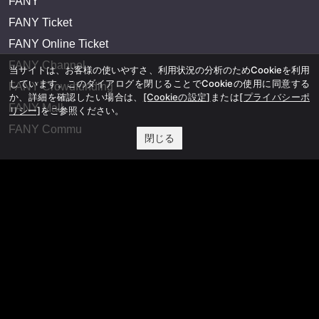
FANY
FANY Ticket
FANY Online Ticket
FANY Channel
当サイトは、お客様の使いやすさ、利用状況の分析のためCookieを利用
しています。このダイアログを閉じることでCookieの使用に同意する
FANY Crowdfunding
か、詳細を確認したい場合は、
[Cookieの設定]
または
[プライバシーポ
FANY Mall
リシー]
をご参照ください。
FANY Commu
閉じる
法務・規約
プライバシーポリシー
反社会的勢力排除宣言
会社情報
吉本興業株式会社
お問い合わせ