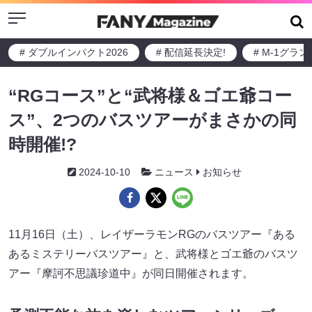
Menu
# ダブルインパクト2026
# 配信延長決定!
# M-1グラ
“RGコース”と“武将様＆ゴエ爺コー
ス”、2つのバスツアーがまさかの同
時開催!?
2024-10-10
ニュース
お知らせ
11月16日（土）、レイザーラモンRGのバスツアー『ある
あるミステリーバスツアー』と、武将様とゴエ爺のバスツ
アー『摩訶不思議珍道中』が同日開催されます。