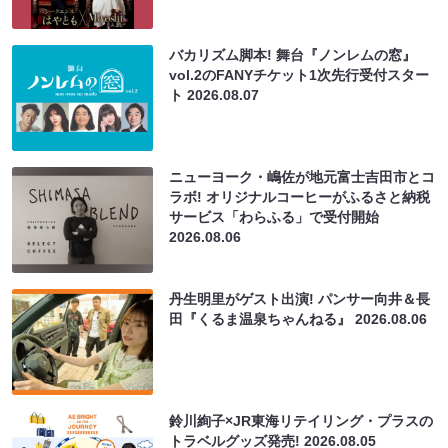
バカリズム脚本! 舞台『ノンレムの窓』
vol.2のFANYチケット1次先行受付スター
ト
2026.08.07
ニューヨーク・嶋佐が地元富士吉田市とコ
ラボ! オリジナルコーヒーがふるさと納税
サービス「わらふる」で受付開始
2026.08.06
丹生明里がゲスト出演! パンサー向井＆長
田『くるま温泉ちゃんねる』
2026.08.06
鈴川絢子×JR東海リテイリング・プラスの
トラベルグッズ発売!
2026.08.05