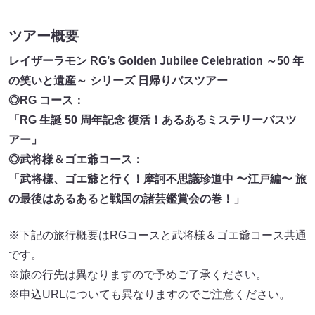
ツアー概要
レイザーラモン RG’s Golden Jubilee Celebration ～50 年
の笑いと遺産～ シリーズ 日帰りバスツアー
◎RG コース：
「RG 生誕 50 周年記念 復活！あるあるミステリーバスツ
アー」
◎武将様＆ゴエ爺コース：
「武将様、ゴエ爺と行く！摩訶不思議珍道中 〜江戸編〜 旅
の最後はあるあると戦国の諸芸鑑賞会の巻！」
※下記の旅行概要はRGコースと武将様＆ゴエ爺コース共通
です。
※旅の行先は異なりますので予めご了承ください。
※申込URLについても異なりますのでご注意ください。