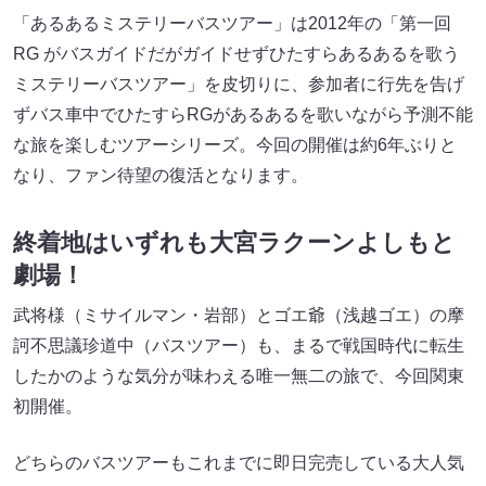
「あるあるミステリーバスツアー」は2012年の「第一回
RG がバスガイドだがガイドせずひたすらあるあるを歌う
ミステリーバスツアー」を皮切りに、参加者に行先を告げ
ずバス車中でひたすらRGがあるあるを歌いながら予測不能
な旅を楽しむツアーシリーズ。今回の開催は約6年ぶりと
なり、ファン待望の復活となります。
終着地はいずれも大宮ラクーンよしもと
劇場！
武将様（ミサイルマン・岩部）とゴエ爺（浅越ゴエ）の摩
訶不思議珍道中（バスツアー）も、まるで戦国時代に転生
したかのような気分が味わえる唯一無二の旅で、今回関東
初開催。
どちらのバスツアーもこれまでに即日完売している大人気