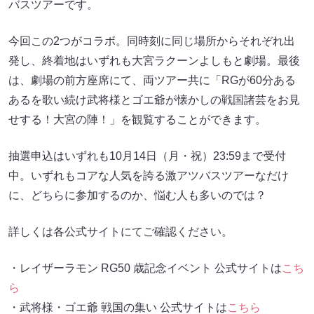
バスツアーです。
今回この2つがコラボ。同時刻に同じ場所からそれぞれ出
発し、終着地はいずれも大宮ラクーンよしもと劇場。最後
は、劇場の前方座席にて、両ツアー共に「RGが60分ある
あるを歌い続け武将様とゴエ爺が懐かしの戦国諸芸をお見
せする！大宮の陣！」を観覧することができます。
抽選申込はいずれも10月14日（月・祝）23:59まで受付
中。いずれもコアな人気を誇る激アツバスツアーなだけ
に、どちらに参加するのか、悩む人も多いのでは？
詳しくは各公式サイトにてご確認ください。
・レイザーラモン RG50 歳記念イベント 公式サイトは
こち
ら
・武将様・ゴエ爺 戦国の集い 公式サイトは
こちら