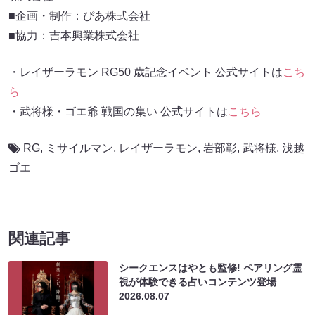
■企画・制作：ぴあ株式会社
■協力：吉本興業株式会社
・レイザーラモン RG50 歳記念イベント 公式サイトは
こち
ら
・武将様・ゴエ爺 戦国の集い 公式サイトは
こちら
RG
,
ミサイルマン
,
レイザーラモン
,
岩部彰
,
武将様
,
浅越
ゴエ
関連記事
シークエンスはやとも監修! ペアリング霊
視が体験できる占いコンテンツ登場
2026.08.07