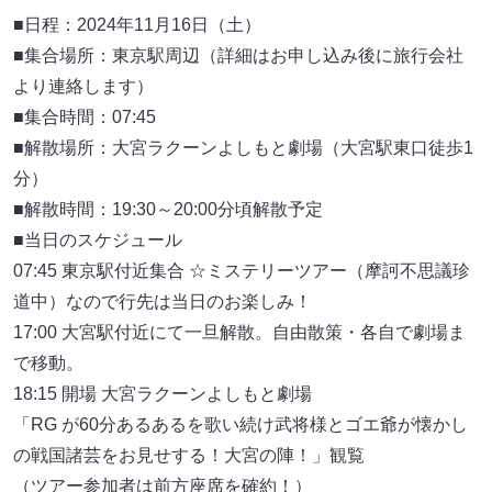
■日程：2024年11月16日（土）
■集合場所：東京駅周辺（詳細はお申し込み後に旅行会社
より連絡します）
■集合時間：07:45
■解散場所：大宮ラクーンよしもと劇場（大宮駅東口徒歩1
分）
■解散時間：19:30～20:00分頃解散予定
■当日のスケジュール
07:45 東京駅付近集合 ☆ミステリーツアー（摩訶不思議珍
道中）なので行先は当日のお楽しみ！
17:00 大宮駅付近にて一旦解散。自由散策・各自で劇場ま
で移動。
18:15 開場 大宮ラクーンよしもと劇場
「RG が60分あるあるを歌い続け武将様とゴエ爺が懐かし
の戦国諸芸をお見せする！大宮の陣！」観覧
（ツアー参加者は前方座席を確約！）