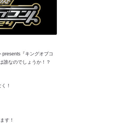
esents『キングオブコ
るのは誰なのでしょうか！？
なく！
ます！