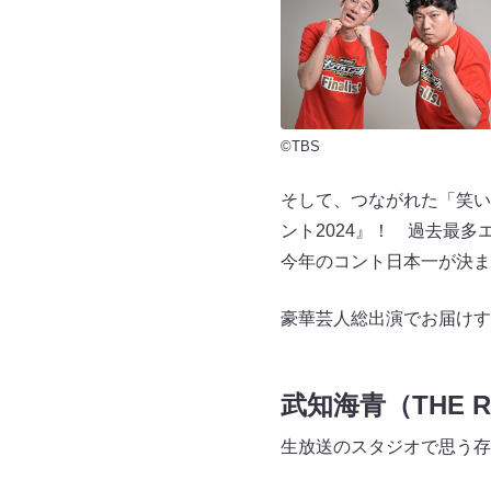
©TBS
そして、つながれた「笑いの
ント2024』！ 過去最
今年のコント日本一が決まる
豪華芸人総出演でお届けする
武知海青（THE 
生放送のスタジオで思う存