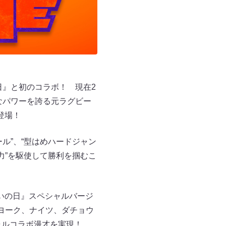
日』と初のコラボ！ 現在2
的なパワーを誇る元ラグビー
が登場！
ル”、“型はめハードジャン
力”を駆使して勝利を掴むこ
いの日』スペシャルバージ
ヨーク、ナイツ、ダチョウ
シャルコラボ漫才を実現！