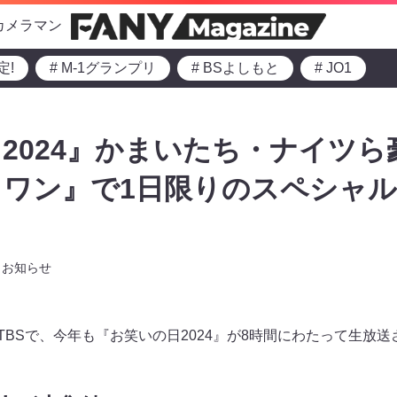
カメラマン
定!
# M-1グランプリ
# BSよしもと
# JO1
2024』かまいたち・ナイツら
トワン』で1日限りのスペシャ
お知らせ
からTBSで、今年も『お笑いの日2024』が8時間にわたって生放