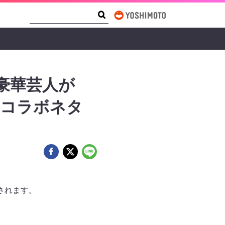
Search Form
Search
豪華芸人が
ルコラボネタ
送されます。