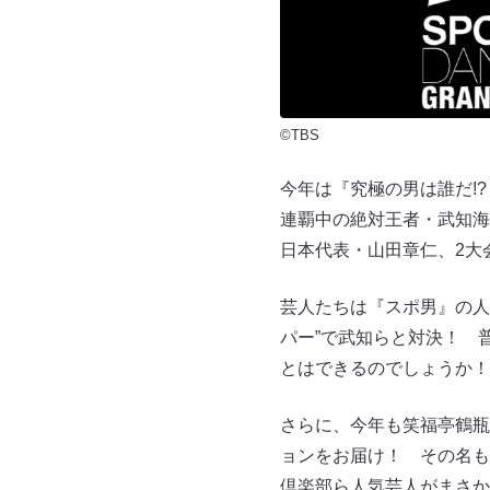
©TBS
今年は『究極の男は誰だ!
連覇中の絶対王者・武知海
日本代表・山田章仁、2
芸人たちは『スポ男』の人
パー”で武知らと対決！ 
とはできるのでしょうか！
さらに、今年も笑福亭鶴瓶
ョンをお届け！ その名も
倶楽部ら人気芸人がまさか