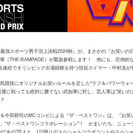
? 最強スポーツ男子頂上決戦2024秋』が、まさかの『お笑いの
青（THE RAMPAGE）が緊急参戦します！ 他にも、圧倒
大会連続でオリンピック出場経験を持つ現役スイマー・中村克
気競技にオリジナルお笑いルールを足した“ラフ＆パワーウォー
普通に戦っても絶対に勝てない武知軍に対し、芸人軍は“笑いの
？
＆今田耕司のMCコンビによる『ザ・ベストワン』は、『お笑
、“ザ・ベストワンコラボレーション”！ かまいたち、ニュー
の“あの”芸人と、1日限りのスペシャルコラボコントやスペ