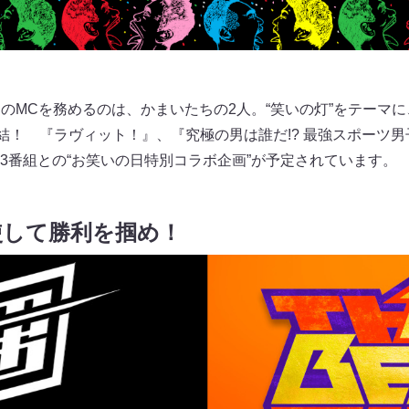
放送のMCを務めるのは、かまいたちの2人。“笑いの灯”をテーマ
結！ 『ラヴィット！』、『究極の男は誰だ!? 最強スポーツ男子
3番組との“お笑いの日特別コラボ企画”が予定されています。
使して勝利を掴め！