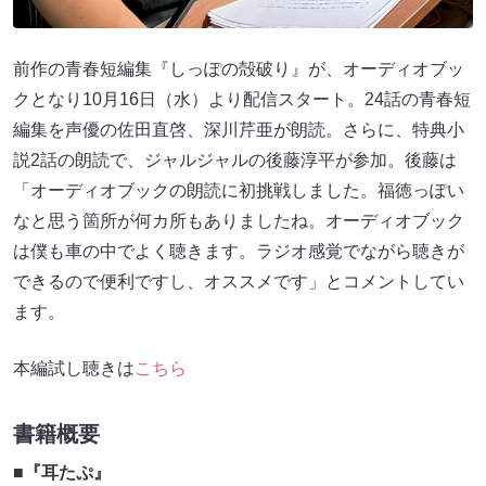
前作の青春短編集『しっぽの殻破り』が、オーディオブッ
クとなり10月16日（水）より配信スタート。24話の青春短
編集を声優の佐田直啓、深川芹亜が朗読。さらに、特典小
説2話の朗読で、ジャルジャルの後藤淳平が参加。後藤は
「オーディオブックの朗読に初挑戦しました。福徳っぽい
なと思う箇所が何カ所もありましたね。オーディオブック
は僕も車の中でよく聴きます。ラジオ感覚でながら聴きが
できるので便利ですし、オススメです」とコメントしてい
ます。
本編試し聴きは
こちら
書籍概要
■
『耳たぷ』