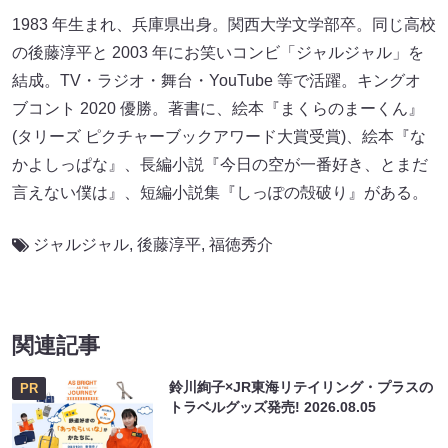
1983 年生まれ、兵庫県出身。関西大学文学部卒。同じ高校
の後藤淳平と 2003 年にお笑いコンビ「ジャルジャル」を
結成。TV・ラジオ・舞台・YouTube 等で活躍。キングオ
ブコント 2020 優勝。著書に、絵本『まくらのまーくん』
(タリーズ ピクチャーブックアワード大賞受賞)、絵本『な
かよしっぱな』、長編小説『今日の空が一番好き、とまだ
言えない僕は』、短編小説集『しっぽの殻破り』がある。
ジャルジャル
,
後藤淳平
,
福徳秀介
関連記事
鈴川絢子×JR東海リテイリング・プラスの
PR
トラベルグッズ発売!
2026.08.05