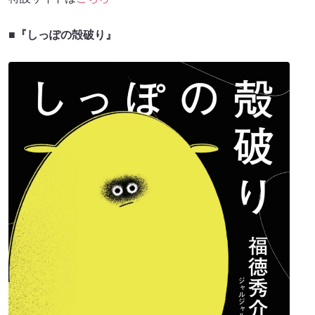
■
『しっぽの殻破り』