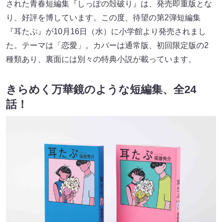
された青春短編集『しっぽの殻破り』は、発売即重版とな
り、好評を博しています。この度、待望の第2弾短編集
『耳たぷ』が10月16日（水）に小学館より発売されまし
た。テーマは「恋愛」。カバーは通常版、初回限定版の2
種類あり、裏面には別々の特典小説が載っています。
きらめく万華鏡のような短編集、全24
話！