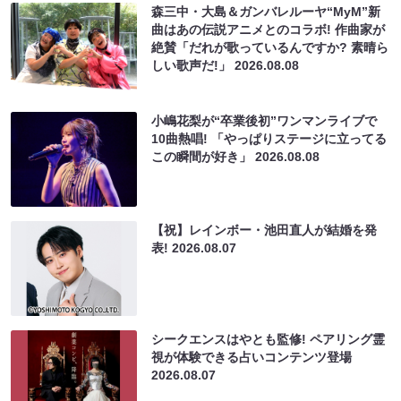
森三中・大島＆ガンバレルーヤ“MyM”新
曲はあの伝説アニメとのコラボ! 作曲家が
絶賛「だれが歌っているんですか? 素晴ら
しい歌声だ!」
2026.08.08
小嶋花梨が“卒業後初”ワンマンライブで
10曲熱唱! 「やっぱりステージに立ってる
この瞬間が好き」
2026.08.08
【祝】レインボー・池田直人が結婚を発
表!
2026.08.07
シークエンスはやとも監修! ペアリング霊
視が体験できる占いコンテンツ登場
2026.08.07