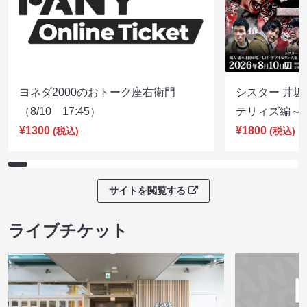
ヨネダ2000のおトーク座右衛門
シスター 井坂
（8/10 17:45）
テリィズ編～（8
¥1300
¥1800
(税込)
(税込)
サイトを閲覧する
ライブチケット