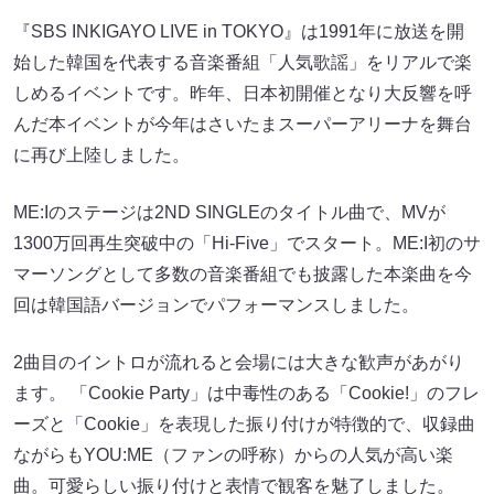
『SBS INKIGAYO LIVE in TOKYO』は1991年に放送を開
始した韓国を代表する音楽番組「人気歌謡」をリアルで楽
しめるイベントです。昨年、日本初開催となり大反響を呼
んだ本イベントが今年はさいたまスーパーアリーナを舞台
に再び上陸しました。
ME:Iのステージは2ND SINGLEのタイトル曲で、MVが
1300万回再生突破中の「Hi-Five」でスタート。ME:I初のサ
マーソングとして多数の音楽番組でも披露した本楽曲を今
回は韓国語バージョンでパフォーマンスしました。
2曲目のイントロが流れると会場には大きな歓声があがり
ます。 「Cookie Party」は中毒性のある「Cookie!」のフレ
ーズと「Cookie」を表現した振り付けが特徴的で、収録曲
ながらもYOU:ME（ファンの呼称）からの人気が高い楽
曲。可愛らしい振り付けと表情で観客を魅了しました。