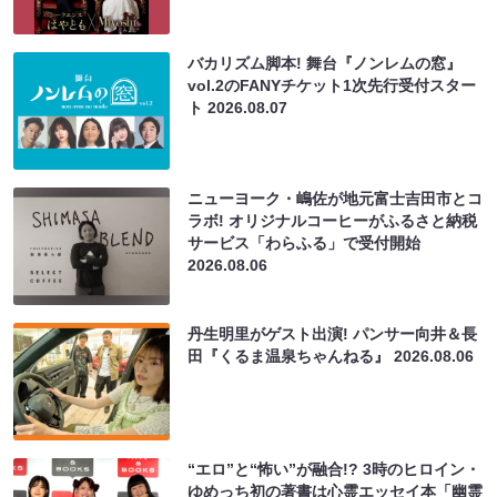
バカリズム脚本! 舞台『ノンレムの窓』
vol.2のFANYチケット1次先行受付スター
ト
2026.08.07
ニューヨーク・嶋佐が地元富士吉田市とコ
ラボ! オリジナルコーヒーがふるさと納税
サービス「わらふる」で受付開始
2026.08.06
丹生明里がゲスト出演! パンサー向井＆長
田『くるま温泉ちゃんねる』
2026.08.06
“エロ”と“怖い”が融合!? 3時のヒロイン・
ゆめっち初の著書は心霊エッセイ本「幽霊