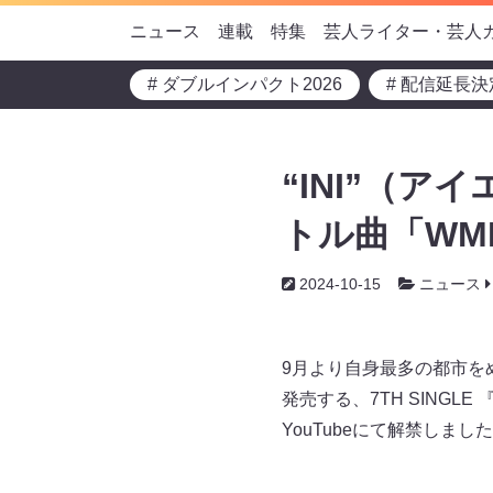
ニュース
連載
特集
芸人ライター・芸人
# ダブルインパクト2026
# 配信延長決
“INI”（アイ
トル曲「WMDA(
2024-10-15
ニュース
9月より自身最多の都市をめぐ
発売する、7TH SINGLE 『T
YouTubeにて解禁しまし