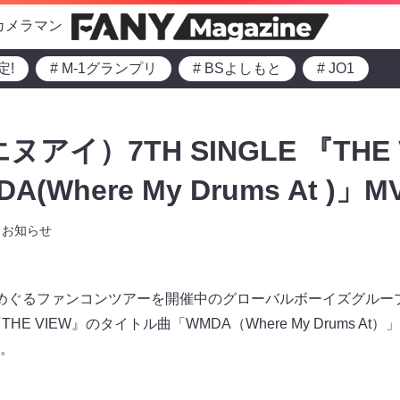
カメラマン
定!
# M-1グランプリ
# BSよしもと
# JO1
エヌアイ）7TH SINGLE 『THE
Where My Drums At )」M
お知らせ
るファンコンツアーを開催中のグローバルボーイズグループ IN
HE VIEW』のタイトル曲「WMDA（Where My Drums At）」のMV
た。