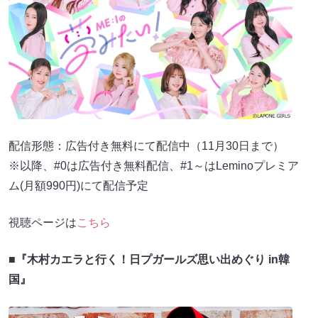
配信形態：広告付き無料にて配信中（11月30日まで）
※以降、#0は広告付き無料配信、#1～はLeminoプレミア
ム(月額990円)にて配信予定
視聴ページは
こちら
■『木村カエラと行く！日プガールズ思い出めぐり in韓
国』