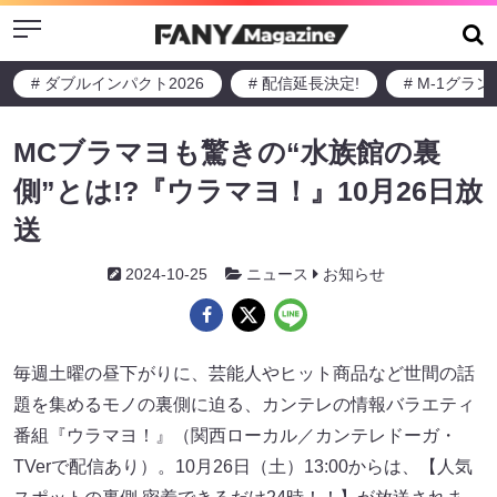
Menu
# ダブルインパクト2026
# 配信延長決定!
# M-1グラ
MCブラマヨも驚きの“水族館の裏
側”とは!?『ウラマヨ！』10月26日放
送
2024-10-25
ニュース
お知らせ
毎週土曜の昼下がりに、芸能人やヒット商品など世間の話
題を集めるモノの裏側に迫る、カンテレの情報バラエティ
番組『ウラマヨ！』（関西ローカル／カンテレドーガ・
TVerで配信あり）。10月26日（土）13:00からは、【人気