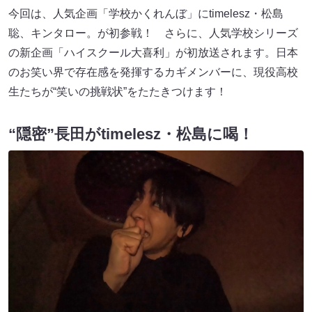
今回は、人気企画「学校かくれんぼ」にtimelesz・松島
聡、キンタロー。が初参戦！ さらに、人気学校シリーズ
の新企画「ハイスクール大喜利」が初放送されます。日本
のお笑い界で存在感を発揮するカギメンバーに、現役高校
生たちが“笑いの挑戦状”をたたきつけます！
“隠密”長田がtimelesz・松島に喝！