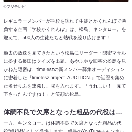
©フジテレビ
レギュラーメンバーが学校を訪れて生徒とかくれんぼで勝
負する企画「学校かくれんぼ」は、松島、キンタロー。を
迎えて、500人の生徒たちと熱戦を繰り広げます！
過去の放送を見てきたという松島にリーダー・隠密マサル
に扮する長田はクイズを出題。あやふやな回答の松島を見
かねた隠密は、timeleszの新メンバー募集オーディション
に密着した『timelesz project -AUDITION-』で話題を集め
た名せりふを連発し、喝を入れます。「うれしい！ 見て
下さったんですね！」と笑顔の松島。
体調不良で欠席となった粗品の代役は…
一方、キンタロー。は体調不良で欠席となった粗品の代
役“粗粗品”として登場します。粗品のYouTubeチャンネル