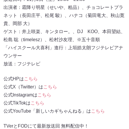
出演者：霜降り明星（せいや、粗品）、チョコレートプラ
ネット（長田庄平、松尾 駿）、ハナコ（菊田竜大、秋山寛
貴、岡部 大）
ゲスト：井上咲楽、キンタロー。、DJ KOO、本田望結、
松島 聡（timelesz）、松村沙友理、※五十音順
「ハイスクール大喜利」進行：上垣皓太朗フジテレビアナ
ウンサー
放送：フジテレビ
公式HPは
こちら
公式X（Twitter）は
こちら
公式Instagramは
こちら
公式TikTokは
こちら
公式YouTube「新しいカギちゃんねる」は
こちら
TVerとFODにて最新放送回 無料配信中！