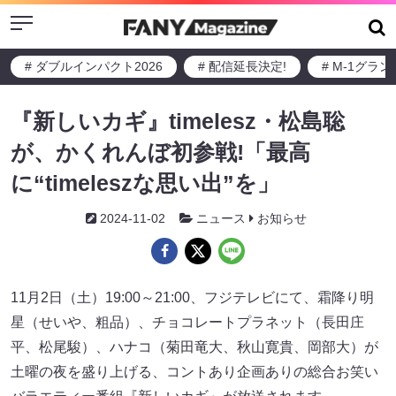
Menu
# ダブルインパクト2026
# 配信延長決定!
# M-1グラ
『新しいカギ』timelesz・松島聡
が、かくれんぼ初参戦!「最高
に“timeleszな思い出”を」
2024-11-02
ニュース
お知らせ
11月2日（土）19:00～21:00、フジテレビにて、霜降り明
星（せいや、粗品）、チョコレートプラネット（長田庄
平、松尾駿）、ハナコ（菊田竜大、秋山寛貴、岡部大）が
土曜の夜を盛り上げる、コントあり企画ありの総合お笑い