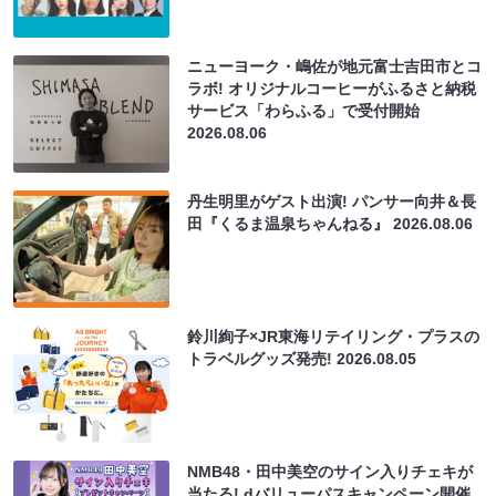
ニューヨーク・嶋佐が地元富士吉田市とコ
ラボ! オリジナルコーヒーがふるさと納税
サービス「わらふる」で受付開始
2026.08.06
丹生明里がゲスト出演! パンサー向井＆長
田『くるま温泉ちゃんねる』
2026.08.06
鈴川絢子×JR東海リテイリング・プラスの
トラベルグッズ発売!
2026.08.05
NMB48・田中美空のサイン入りチェキが
当たる! dバリューパスキャンペーン開催