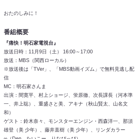
おたのしみに！
番組概要
『痛快！明石家電視台』
放送日時：11月9日（土） 16:00～17:00
放送：MBS（関西ローカル）
※放送後は「TVer」、「MBS動画イズム」で無料見逃し配
信
MC：明石家さんま
出演：間寛平、村上ショージ、蛍原徹、次長課長（河本準
一、井上聡）、重盛さと美、アキナ（秋山賢太、山名文
和）
ゲスト：鈴木奈々、モンスターエンジン・西森洋一、那須
雄登（美 少年）、藤井直樹（美 少年）、リンダカラー
∞（Den、たいこー、りなぴっぴ）