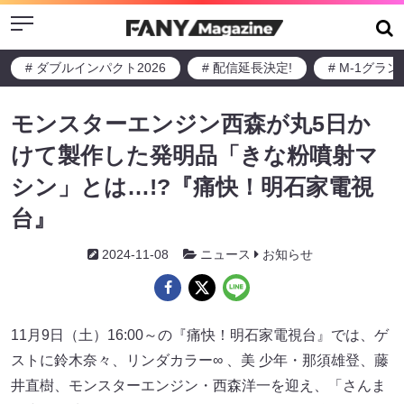
Menu
# ダブルインパクト2026
# 配信延長決定!
# M-1グラ
モンスターエンジン西森が丸5日か
けて製作した発明品「きな粉噴射マ
シン」とは…!?『痛快！明石家電視
台』
2024-11-08
ニュース
お知らせ
11月9日（土）16:00～の『痛快！明石家電視台』では、ゲ
ストに鈴木奈々、リンダカラー∞ 、美 少年・那須雄登、藤
井直樹、モンスターエンジン・西森洋一を迎え、「さんま