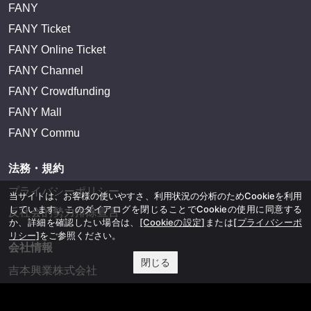
FANY
FANY Ticket
FANY Online Ticket
FANY Channel
FANY Crowdfunding
FANY Mall
FANY Commu
法務・規約
プライバシーポリシー
当サイトは、お客様の使いやすさ、利用状況の分析のためCookieを利用
しています。このダイアログを閉じることでCookieの使用に同意する
反社会的勢力排除宣言
か、詳細を確認したい場合は、
[Cookieの設定]
または
[プライバシーポ
リシー]
をご参照ください。
会社情報
閉じる
吉本興業株式会社
お問い合わせ