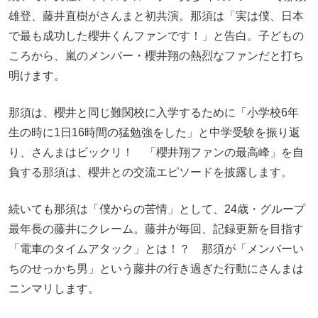
雄登、藤井直樹がさんまと初共演。那須は「実は僕、日本
で最も成功した櫻井くんファンです！」と告白。子どもの
ころから、嵐のメンバー・櫻井翔の熱烈なファンだと打ち
明けます。
那須は、櫻井と同じ難関校に入学するために「小学校6年
生の時に1日16時間の猛勉強をした」と中学受験を振り返
り、さんまはビックリ！ 「櫻井翔ファンの最高峰」を自
負する那須は、櫻井との交流エピソードを披露します。
続いても那須は「僕からの苦情」として、24歳・グループ
最年長の藤井にクレーム。藤井が毎回、記録更新を目指す
「電車のタイムアタック」とは！？ 那須が「メンバーい
ちのせっかち男」という藤井の行き過ぎた行動にさんまは
ニンマリします。