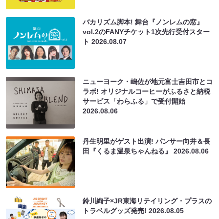
バカリズム脚本! 舞台『ノンレムの窓』
vol.2のFANYチケット1次先行受付スター
ト
2026.08.07
ニューヨーク・嶋佐が地元富士吉田市とコ
ラボ! オリジナルコーヒーがふるさと納税
サービス「わらふる」で受付開始
2026.08.06
丹生明里がゲスト出演! パンサー向井＆長
田『くるま温泉ちゃんねる』
2026.08.06
鈴川絢子×JR東海リテイリング・プラスの
トラベルグッズ発売!
2026.08.05