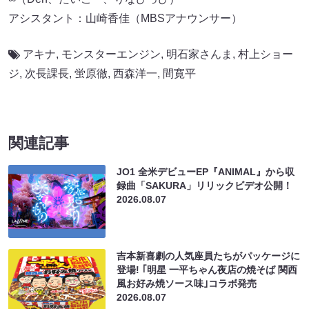
アシスタント：山崎香佳（MBSアナウンサー）
アキナ
,
モンスターエンジン
,
明石家さんま
,
村上ショー
ジ
,
次長課長
,
蛍原徹
,
西森洋一
,
間寛平
関連記事
JO1 全米デビューEP『ANIMAL』から収
録曲「SAKURA」リリックビデオ公開！
2026.08.07
吉本新喜劇の人気座員たちがパッケージに
登場! ｢明星 一平ちゃん夜店の焼そば 関西
風お好み焼ソース味｣コラボ発売
2026.08.07