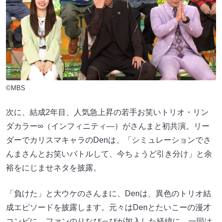
©MBS
次に、結成2年目、人気急上昇の若手お笑いトリオ・リン
ダカラー∞（インフィニティ―）がさんまと初共演。リー
ダーでカリスマキャラのDenは、「シミュレーションでさ
んまさんとお笑いバトルして、今ちょうど引き分け」と余
裕をにじませネタを披露。
「負けた」と大ウケのさんまに、Denは、異色のトリオ結
成エピソードを披露します。元々はDenとたいこーの漫才
コンビに、ファンのりなぴっぴが加入した経緯に、一同は