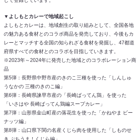
して登録しています。
▼よしもとカレーで地域起こし
よしもとカレーは、地域創生の取り組みとして、全国各地
の魅力ある食材とのコラボ商品を発売しており、今後もカ
レーとマッチする全国の知られざる食材を発掘し、47都道
府県すべての食材とのコラボを目指していきます。
※2023年～2024年に発売した地域とのコラボレーション商
品
第5弾：長野県中野市産のきのこ三種を使った「しんしゅ
うなかの 三種のきのこ編」
第6弾：長崎県諫早市産の「長崎ばってん鶏」を使った
「いさはや 長崎ばってん鶏編スープカレー」
第7弾：山形県金山町産の落花生を使った「かねやま ビー
ナッツ編」
第8弾：山口県下関の名産くじら肉を使用した「しものせ
き ぶちうま！くじら編」