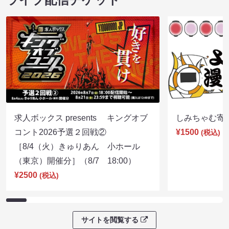
求人ボックス presents キングオブ
しみちゃむ寄席（
コント2026予選２回戦②
¥1500
(税込)
［8/4（火）きゅりあん 小ホール
（東京）開催分］（8/7 18:00）
¥2500
(税込)
サイトを閲覧する