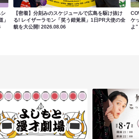
ペシ
【密着】分刻みのスケジュールで広島を駆け抜け
C
道」
る! レイザーラモン「笑う錯覚展」1日PR大使の全
ケ
6
貌を大公開!
2026.08.06
よ