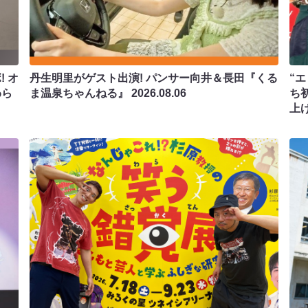
 オ
丹生明里がゲスト出演! パンサー向井＆長田『くる
“エ
わら
ま温泉ちゃんねる』
2026.08.06
ち
上