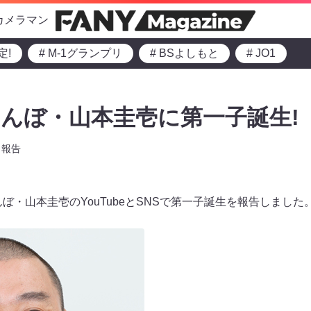
カメラマン
定!
# M-1グランプリ
# BSよしもと
# JO1
んぼ・山本圭壱に第一子誕生!
報告
んぼ・山本圭壱のYouTubeとSNSで第一子誕生を報告しました