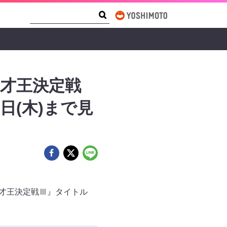
Search Form
Search
才王決定戦
日(木)まで見
漫才王決定戦Ⅲ』タイトル