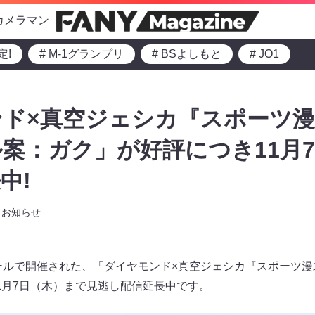
カメラマン
定!
# M-1グランプリ
# BSよしもと
# JO1
ド×真空ジェシカ『スポーツ漫
案：ガク」が好評につき11月7
中!
お知らせ
ホールで開催された、「ダイヤモンド×真空ジェシカ『スポーツ
1月7日（木）まで見逃し配信延長中です。