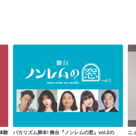
体験
バカリズム脚本! 舞台『ノンレムの窓』vol.2の
ニ