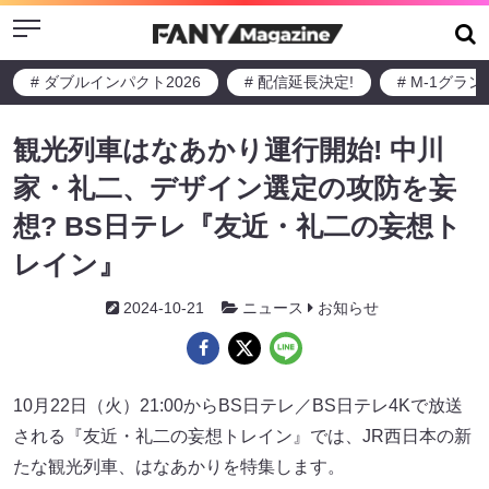
Menu
# ダブルインパクト2026
# 配信延長決定!
# M-1グラ
観光列車はなあかり運行開始! 中川
家・礼二、デザイン選定の攻防を妄
想? BS日テレ『友近・礼二の妄想ト
レイン』
2024-10-21
ニュース
お知らせ
10月22日（火）21:00からBS日テレ／BS日テレ4Kで放送
される『友近・礼二の妄想トレイン』では、JR西日本の新
たな観光列車、はなあかりを特集します。