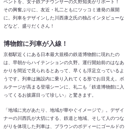
ベントを、女子鉄アナウンサーの久野知美がリポート！
その興奮ぶりに、友近・礼二ともにツッコミ連発の展開
に。列車をデザインした川西康之氏の独占インタビューな
どなど、盛りだくさん！
博物館に列車が入線！
京都駅近くにある日本最大規模の鉄道博物館に現れたの
は、早朝からハイテンションの久野。運行開始前のはなあ
かりを間近で見られるとあって、早くも浮足立っているよ
うです。列車は施設内に乗り入れてくる形でお目見え。ボ
ルテージが高まる登場シーンに、礼二も「鉄道博物館に入
ってくるお披露目って珍しい」と驚きます。
「地域に光があたり、地域が華やぐイメージで」。デザイ
ナーの川西氏が大切にする、鉄道と地域、そして人のつな
がりを体現した列車は、ブラウンのボディーにゴールドの