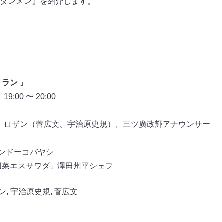
タンメン』を紹介します。
ラン 』
:00 〜 20:00
 、ロザン（菅広文、宇治原史規）、三ツ廣政輝アナウンサー
ケンドーコバヤシ
国菜エスサワダ」澤田州平シェフ
ン
,
宇治原史規
,
菅広文