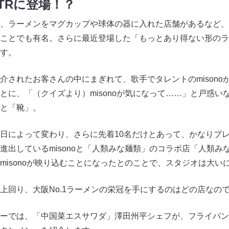
TRに登場！？
、ラーメンをマグカップや球体の器に入れた店舗があるなど、“
ことでも有名。さらに最近登場した「もっとあり得ない形のラ
す。
介されたお客さんの中にまぎれて、歌手でタレントのmisono
とに、「（クイズより）misonoが気になって……」と戸惑い
と「靴」。
日によって変わり、さらに先着10名だけとあって、かなりプ
進出しているmisonoと「人類みな麺類」のコラボ店「人類み
misonoが映り込むことになったとのことで、スタジオは大い
上回り、大阪No.1ラーメンの栄冠を手にするのはどの店なの
ーでは、「中国菜エスサワダ」澤田州平シェフが、フライパン