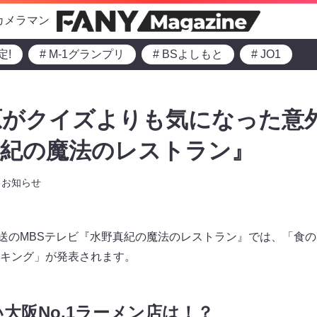
カメラマン
定!
# M-1グランプリ
# BSよしもと
# JO1
原がクイズよりも気になった意
真紀の魔法のレストラン』
お知らせ
0～放送のMBSテレビ『水野真紀の魔法のレストラン』では、「食
キング」が発表されます。
大阪No.1ラーメン店は！？