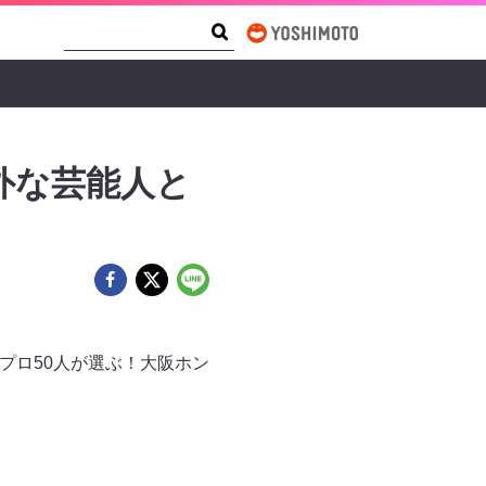
Search Form
Search
外な芸能人と
のプロ50人が選ぶ！大阪ホン