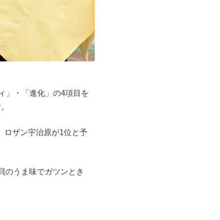
ィ」・「進化」の4項目を
す。
、ロザン宇治原が1位と予
が貝のうま味でガツンとき