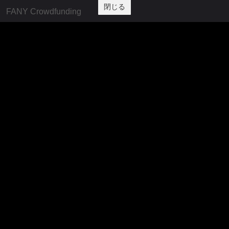
閉じる
FANY Crowdfunding
FANY Mall
FANY Commu
法務・規約
プライバシーポリシー
反社会的勢力排除宣言
会社情報
吉本興業株式会社
お問い合わせ
その他
よしもとニュースセンターアーカイブ