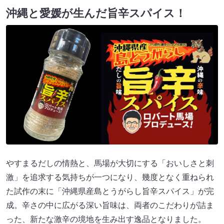
沖縄と愛媛が生んだ旨辛スパイス！
やすまるだしの情熱と、馬場が大切にする「おいしさと刺
激」を追求する気持ちが一つになり、幾度となく重ねられ
た試作の末に「沖縄県産島とうがらし旨辛スパイス」が完
成。辛さの中に広がる深い旨味は、両者のこだわりが詰ま
った、新たな激辛の境地を生み出す逸品となりました。