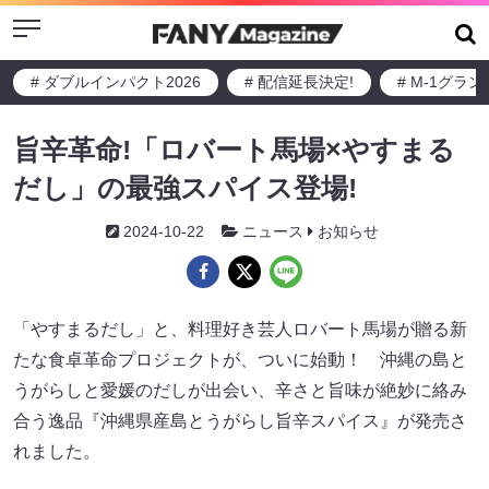
Menu
# ダブルインパクト2026
# 配信延長決定!
# M-1グラ
旨辛革命!「ロバート馬場×やすまる
だし」の最強スパイス登場!
2024-10-22
ニュース
お知らせ
「やすまるだし」と、料理好き芸人ロバート馬場が贈る新
たな食卓革命プロジェクトが、ついに始動！ 沖縄の島と
うがらしと愛媛のだしが出会い、辛さと旨味が絶妙に絡み
合う逸品『沖縄県産島とうがらし旨辛スパイス』が発売さ
れました。