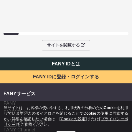
サイトを閲覧する
FANY IDとは
FANY IDに登録・ログインする
FANYサービス
FANY
当サイトは、お客様の使いやすさ、利用状況の分析のためCookieを利用
FANY Ticket
しています。このダイアログを閉じることでCookieの使用に同意する
か、詳細を確認したい場合は、
[Cookieの設定]
または
[プライバシーポ
FANY Online Ticket
リシー]
をご参照ください。
FANY Channel