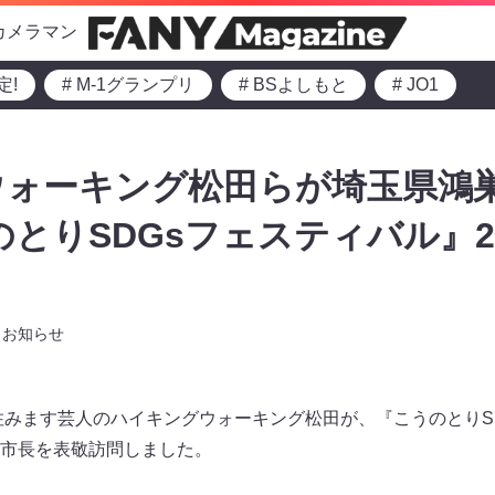
カメラマン
定!
# M-1グランプリ
# BSよしもと
# JO1
ウォーキング松田らが埼玉県鴻
のとりSDGsフェスティバル』2
お知らせ
県住みます芸人のハイキングウォーキング松田が、『こうのとりS
市長を表敬訪問しました。