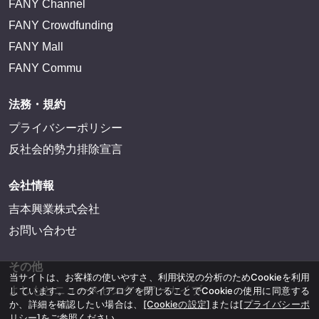
FANY Channel
FANY Crowdfunding
FANY Mall
FANY Commu
法務・規約
プライバシーポリシー
反社会的勢力排除宣言
会社情報
吉本興業株式会社
お問い合わせ
その他
当サイトは、お客様の使いやすさ、利用状況の分析のためCookieを利用
よしもとニュースセンターアーカイブ
しています。このダイアログを閉じることでCookieの使用に同意する
か、詳細を確認したい場合は、
[Cookieの設定]
または
[プライバシーポ
リシー]
をご参照ください。