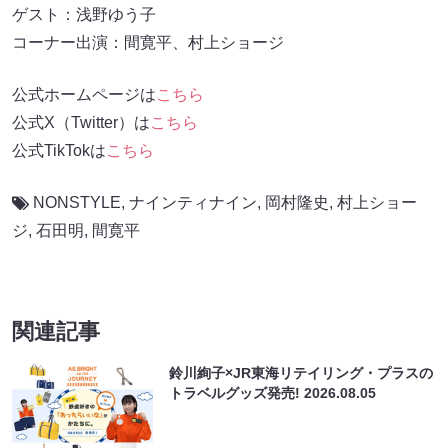
ゲスト：浅野ゆう子
コーナー出演：間寛平、村上ショージ
公式ホームページは
こちら
公式X（Twitter）は
こちら
公式TikTokは
こちら
NONSTYLE
,
ナインティナイン
,
岡村隆史
,
村上ショー
ジ
,
石田明
,
間寛平
関連記事
鈴川絢子×JR東海リテイリング・プラスの
トラベルグッズ発売!
2026.08.05