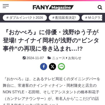
Menu
# ダブルインパクト2026
# 配信延長決定!
# M-1グラ
『おかべろ』に俳優・浅野ゆう子が
登場! ナイナイ岡村が浅野の“ビンタ
事件”の再現に巻き込まれ…!?
2024-11-07
ニュース
お知らせ
『おかべろ』は、とあるテレビ局近くのダイニングバーを
舞台に、常連客のナインティナイン・岡村隆史と店主の
NON STYLE・石田明、そしてアシスタントの橋本和花子
（カンテレアナウンサー）が、有名人から“ここだけ”の話