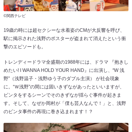
©関西テレビ
19歳の時には超セクシーな水着姿のCMが大反響を呼び、
駅に掲示された浅野のポスターが盗まれて消えたという衝
撃のエピソードも。
トレンディードラマ全盛期の1988年には、ドラマ 『抱きし
めたい! I WANNA HOLD YOUR HAND』に出演し、“W 浅
野”（浅野温子・浅野ゆう子のダブル主演） が社会現象
に。“Ｗ浅野”の間には固いきずながあったといいますが、
ビンタをするシーンでそのきずなが揺らぐ事件が起きま
す。そして、なぜか岡村が「僕も芸人なんで！」と、浅野
のビンタ事件の再現に巻き込まれます！？