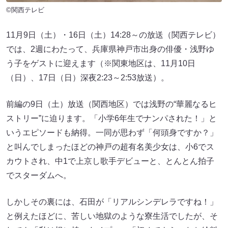
©関西テレビ
11月9日（土）・16日（土）14:28～の放送（関西テレビ）
では、2週にわたって、兵庫県神戸市出身の俳優・浅野ゆ
う子をゲストに迎えます（※関東地区は、11月10日
（日）、17日（日）深夜2:23～2:53放送）。
前編の9日（土）放送（関西地区）では浅野の“華麗なるヒ
ストリー”に迫ります。「小学6年生でナンパされた！」と
いうエピソードも納得。一同が思わず「何頭身ですか？」
と叫んでしまったほどの神戸の超有名美少女は、小6でス
カウトされ、中1で上京し歌手デビューと、とんとん拍子
でスターダムへ。
しかしその裏には、石田が「リアルシンデレラですね！」
と例えたほどに、苦しい地獄のような寮生活でしたが、そ