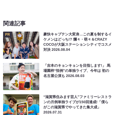
関連記事
豪快キャプテン大変身…この夏を制するイ
PR
ケメンはどっち!? 爛々・萌々＆CRAZY
COCOが大阪ステーションシティでコスメ
対決
2026.08.04
「吉本のキョンキョンを目指します!」 馬
場園梓“恒例”の単独ライブ、今年は 初の
名古屋公演も
2026.08.03
“滋賀県住みます芸人”ファミリーレストラ
ンの月例単独ライブが150回達成!「僕ら
がこの滋賀県でやってきた集大成」
2026.07.31