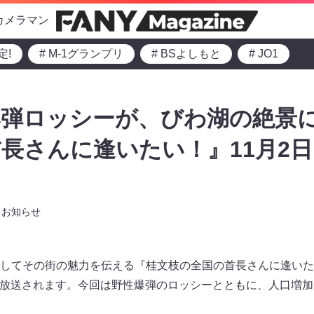
カメラマン
定!
# M-1グランプリ
# BSよしもと
# JO1
弾ロッシーが、びわ湖の絶景に
長さんに逢いたい！』11月2日
お知らせ
してその街の魅力を伝える『桂文枝の全国の首長さんに逢いたい
で放送されます。今回は野性爆弾のロッシーとともに、人口増