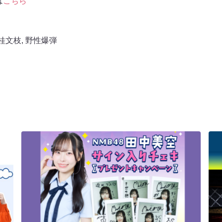
は
こちら
桂文枝
,
野性爆弾