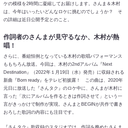
ケの模様を2時間に凝縮してお届けします。さんま＆木村
は、今年はいったいどんなロケに挑むのでしょうか？ そ
の詳細は近日公開予定とのこと。
作詞者のさんまが見守るなか、木村が熱
唱！
さらに、番組恒例となっている木村の歌唱パフォーマンス
ももちろん放送。今回は、木村の2ndアルバム『Next
Destination』（2022年１月19日（水）発売）に収録される
新曲『Born ready』をテレビ初披露！ この曲は、2020年
元日に放送した『さんタク』のロケ中に、さんまが木村に
言った「次にアルバムを作るときは作詞させて」という一
言がきっかけで制作が実現。さんまとBEGINが共作で書き
おろした歌詞の内容にも注目です。
『さんタク』歌収録のスタジオでは、作詞を務めたさんま