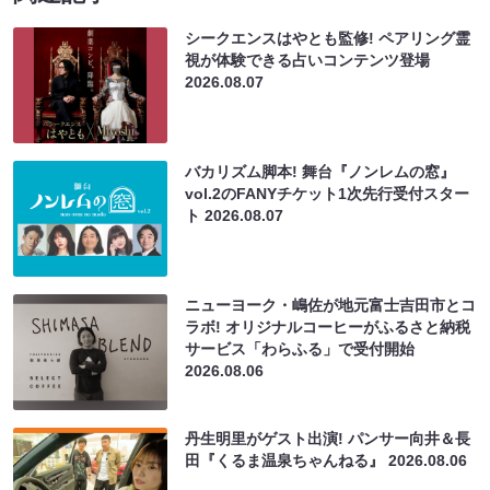
シークエンスはやとも監修! ペアリング霊
視が体験できる占いコンテンツ登場
2026.08.07
バカリズム脚本! 舞台『ノンレムの窓』
vol.2のFANYチケット1次先行受付スター
ト
2026.08.07
ニューヨーク・嶋佐が地元富士吉田市とコ
ラボ! オリジナルコーヒーがふるさと納税
サービス「わらふる」で受付開始
2026.08.06
丹生明里がゲスト出演! パンサー向井＆長
田『くるま温泉ちゃんねる』
2026.08.06