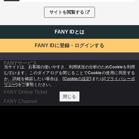
サイトを閲覧する
FANY IDとは
FANY IDに登録・ログインする
FANYサービス
当サイトは、お客様の使いやすさ、利用状況の分析のためCookieを利用
しています。このダイアログを閉じることでCookieの使用に同意する
FANY
か、詳細を確認したい場合は、
[Cookieの設定]
または
[プライバシーポ
FANY Ticket
リシー]
をご参照ください。
FANY Online Ticket
閉じる
FANY Channel
FANY Crowdfunding
FANY Mall
FANY Commu