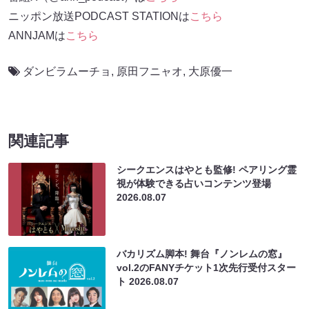
ニッポン放送PODCAST STATIONは
こちら
ANNJAMは
こちら
ダンビラムーチョ
,
原田フニャオ
,
大原優一
関連記事
シークエンスはやとも監修! ペアリング霊
視が体験できる占いコンテンツ登場
2026.08.07
バカリズム脚本! 舞台『ノンレムの窓』
vol.2のFANYチケット1次先行受付スター
ト
2026.08.07