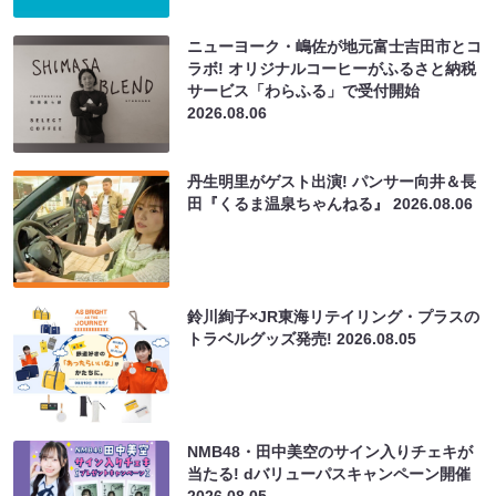
ニューヨーク・嶋佐が地元富士吉田市とコ
ラボ! オリジナルコーヒーがふるさと納税
サービス「わらふる」で受付開始
2026.08.06
丹生明里がゲスト出演! パンサー向井＆長
田『くるま温泉ちゃんねる』
2026.08.06
鈴川絢子×JR東海リテイリング・プラスの
トラベルグッズ発売!
2026.08.05
NMB48・田中美空のサイン入りチェキが
当たる! dバリューパスキャンペーン開催
2026.08.05