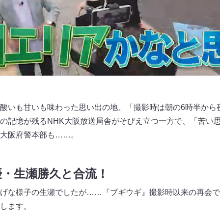
酸いも甘いも味わった思い出の地。「撮影時は朝の6時半から夜
の記憶が残るNHK大阪放送局舎がそびえ立つ一方で、「苦い
大阪府警本部も……。
優・生瀬勝久と合流！
げな様子の生瀬でしたが……『ブギウギ』撮影時以来の再会で
します。