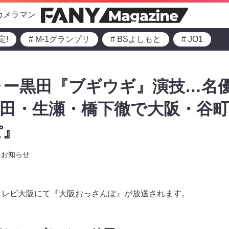
カメラマン
定!
# M-1グランプリ
# BSよしもと
# JO1
ャー黒田『ブギウギ』演技…名
黒田・生瀬・橋下徹で大阪・谷町
ぽ』
お知らせ
よりテレビ大阪にて『大阪おっさんぽ』が放送されます。