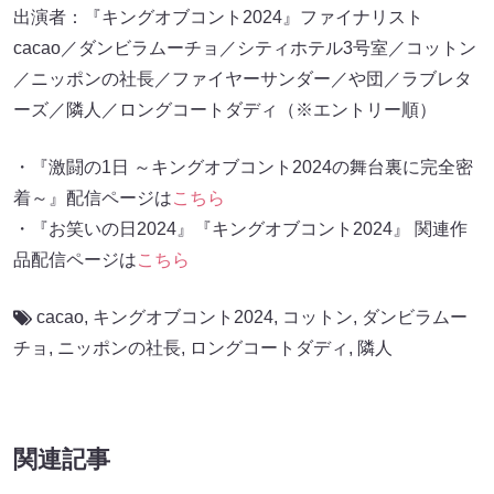
出演者：『キングオブコント2024』ファイナリスト
cacao／ダンビラムーチョ／シティホテル3号室／コットン
／ニッポンの社長／ファイヤーサンダー／や団／ラブレタ
ーズ／隣人／ロングコートダディ（※エントリー順）
・『激闘の1日 ～キングオブコント2024の舞台裏に完全密
着～』配信ページは
こちら
・『お笑いの日2024』『キングオブコント2024』 関連作
品配信ページは
こちら
cacao
,
キングオブコント2024
,
コットン
,
ダンビラムー
チョ
,
ニッポンの社長
,
ロングコートダディ
,
隣人
関連記事