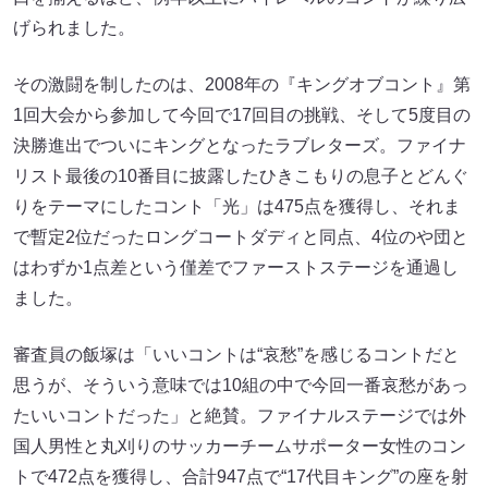
げられました。
その激闘を制したのは、2008年の『キングオブコント』第
1回大会から参加して今回で17回目の挑戦、そして5度目の
決勝進出でついにキングとなったラブレターズ。ファイナ
リスト最後の10番目に披露したひきこもりの息子とどんぐ
りをテーマにしたコント「光」は475点を獲得し、それま
で暫定2位だったロングコートダディと同点、4位のや団と
はわずか1点差という僅差でファーストステージを通過し
ました。
審査員の飯塚は「いいコントは“哀愁”を感じるコントだと
思うが、そういう意味では10組の中で今回一番哀愁があっ
たいいコントだった」と絶賛。ファイナルステージでは外
国人男性と丸刈りのサッカーチームサポーター女性のコン
トで472点を獲得し、合計947点で“17代目キング”の座を射