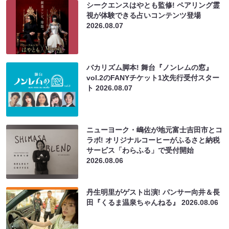
シークエンスはやとも監修! ペアリング霊
視が体験できる占いコンテンツ登場
2026.08.07
バカリズム脚本! 舞台『ノンレムの窓』
vol.2のFANYチケット1次先行受付スター
ト
2026.08.07
ニューヨーク・嶋佐が地元富士吉田市とコ
ラボ! オリジナルコーヒーがふるさと納税
サービス「わらふる」で受付開始
2026.08.06
丹生明里がゲスト出演! パンサー向井＆長
田『くるま温泉ちゃんねる』
2026.08.06