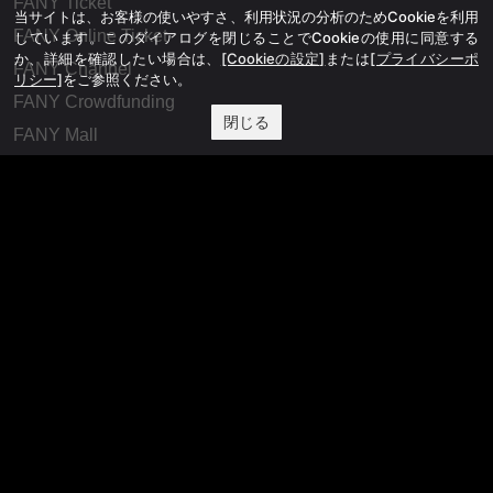
FANY Ticket
当サイトは、お客様の使いやすさ、利用状況の分析のためCookieを利用
FANY Online Ticket
しています。このダイアログを閉じることでCookieの使用に同意する
か、詳細を確認したい場合は、
[Cookieの設定]
または
[プライバシーポ
FANY Channel
リシー]
をご参照ください。
FANY Crowdfunding
閉じる
FANY Mall
FANY Commu
法務・規約
プライバシーポリシー
反社会的勢力排除宣言
会社情報
吉本興業株式会社
お問い合わせ
その他