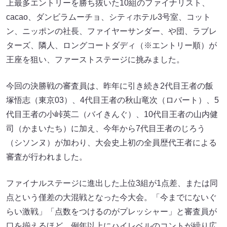
上最多エントリーを勝ち抜いた10組のファイナリスト、
cacao、ダンビラムーチョ、シティホテル3号室、コット
ン、ニッポンの社長、ファイヤーサンダー、や団、ラブレ
ターズ、隣人、ロングコートダディ（※エントリー順）が
王座を狙い、ファーストステージに挑みました。
今回の決勝戦の審査員は、昨年に引き続き2代目王者の飯
塚悟志（東京03）、4代目王者の秋山竜次（ロバート）、5
代目王者の小峠英二（バイきんぐ）、10代目王者の山内健
司（かまいたち）に加え、今年から7代目王者のじろう
（シソンヌ）が加わり、大会史上初の全員歴代王者による
審査が行われました。
ファイナルステージに進出した上位3組が1点差、または同
点という僅差の大混戦となった今大会。「今までにないぐ
らい激戦」「点数をつけるのがプレッシャー」と審査員が
口を揃えるほど、例年以上にハイレベルのコントが繰り広