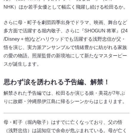
NHK）ほか若手女優として幅広く飛躍し続ける松田るか。
さらに母・町子を劇団四季出身でドラマ、映画、舞台など
多方面で活躍する堀内敬子、さらに『SHOGUN 将軍』(24
/Disney + 他)などハリウッドでも活躍する浅野忠信が父・
悟を演じ、実力派アンサンブルで情緒豊かに紡がれる家族
の愛の物語。照屋監督の新境地にして新たなマスターピー
スが誕生します。
思わず涙を誘われる予告編、解禁！
解禁された予告編では、松田るか演じる娘・美花が7年ぶ
りに故郷・沖縄県伊江島に帰るシーンからはじまります。
母・町子（堀内敬子）はすでに亡くなっており、父の悟
（浅野忠信）は認知症で余命が危ぶまれている。母が亡く