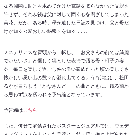
なる間際に助けを求めてかけた電話を取らなかった父親を
許せず、それ以後は父に対して固く心を閉ざしてしまった
美花。だが、ある時、母が遺した日記を見つけ、父と母だ
けが知る＜愛おしい秘密＞を知る……。
ミステリアスな冒頭から一転し、「お父さんの前では綺麗
でいたいさ」と優しく凜とした表情で語る母・町子の姿
や、毎日を楽しく過ごし仲の良い家族だった頃の美しくも
懐かしい思い出の数々が溢れ出てくるような演出は、松田
るかが自ら唄う「かなさんどー」の曲とともに、観る前か
ら思わず涙を誘われる予告編となっています。
予告編は
こちら
また、併せて解禁されたポスタービジュアルでは、ウェデ
ィングドレスをまとった美花と、父・悟に抱き上げられた