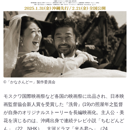
©︎「かなさんどー」製作委員会
モスクワ国際映画祭など各国の映画祭に出品され、日本映
画監督協会新人賞を受賞した『洗骨』(19)の照屋年之監督
が自身のオリジナルストーリーを長編映画化。主人公・美
花を演じるのは、沖縄出身で連続テレビ小説「ちむどんど
ん」（22、NHK）、大河ドラマ「光る君へ」（24、