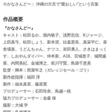
※かなさんどー： 沖縄の方言で“愛おしい”という言葉
作品概要
『かなさんどー』
キャスト：松田るか、堀内敬子、浅野忠信、Kジャージ、
上田真弓、松田しょう、新本奨、比嘉憲吾、真栄平仁、喜
舎場泉、うどんちゃん、ナツコ、岩田勇人、さきはまっく
す、しおやんダイバー、仲本新、A16、宮城恵子、城間盛
亜、内間美紀、金城博之、前川守賢、島袋千恵美
監督・脚本：照屋年之（ガレッジセール・ゴリ）
製作総指揮：福田 淳
製作：福永真里、藤原寛
プロデューサー：石田玲奈、鳥越一枝
協力プロデューサー：金森 保
撮影：大城 学