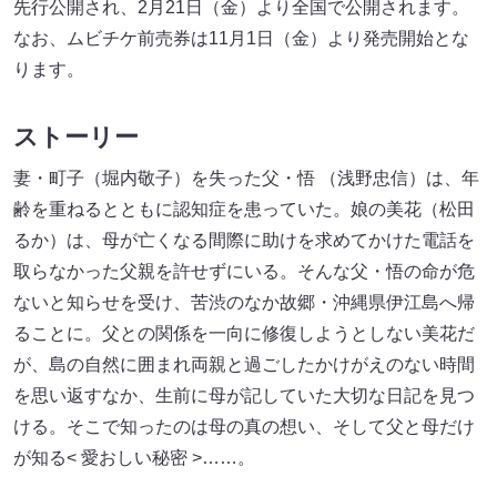
先行公開され、2月21日（金）より全国で公開されます。
なお、ムビチケ前売券は11月1日（金）より発売開始とな
ります。
ストーリー
妻・町子（堀内敬子）を失った父・悟 （浅野忠信）は、年
齢を重ねるとともに認知症を患っていた。娘の美花（松田
るか）は、母が亡くなる間際に助けを求めてかけた電話を
取らなかった父親を許せずにいる。そんな父・悟の命が危
ないと知らせを受け、苦渋のなか故郷・沖縄県伊江島へ帰
ることに。父との関係を一向に修復しようとしない美花だ
が、島の自然に囲まれ両親と過ごしたかけがえのない時間
を思い返すなか、生前に母が記していた大切な日記を見つ
ける。そこで知ったのは母の真の想い、そして父と母だけ
が知る< 愛おしい秘密 >……。