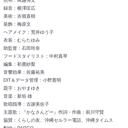
照明：鳥越博文
録音：横澤匡広
美術：吉嶺直樹
装飾：梅原文
ヘアメイク：荒井ゆう子
衣装：むらたゆみ
助監督：石田玲奈
フードスタイリスト：中村真琴
編集：初鹿紗梨
音響効果：佐藤祐美
DIT＆データ管理：小野寛明
題字：おやまゆき
音楽：新垣 雄
歌唱指導：古謝美佐子
主題歌：『かなさんどー』作詞・作曲：前川守賢
協賛：くらしの友、沖縄セルラー電話、沖縄タイムス