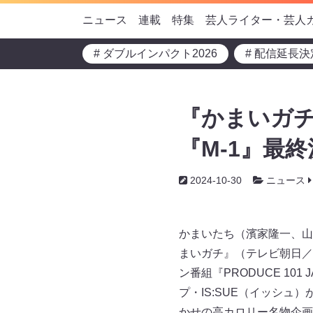
ニュース
連載
特集
芸人ライター・芸人
# ダブルインパクト2026
# 配信延長決
『かまいガチ
『M-1』最
2024-10-30
ニュース
かまいたち（濱家隆一、山
まいガチ』（テレビ朝日／毎
ン番組『PRODUCE 10
プ・IS:SUE（イッシ
かせの高カロリー名物企画