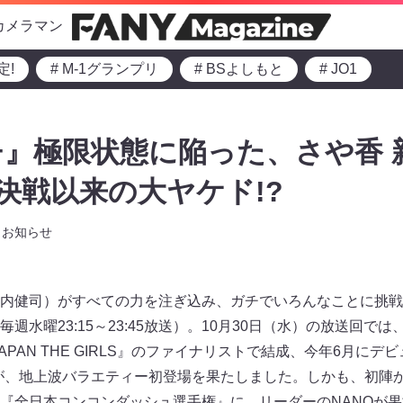
カメラマン
定!
# M-1グランプリ
# BSよしもと
# JO1
』極限状態に陥った、さや香 新
終決戦以来の大ヤケド!?
お知らせ
内健司）がすべての力を注ぎ込み、ガチでいろんなことに挑戦
週水曜23:15～23:45放送）。10月30日（水）の放送回で
1 JAPAN THE GIRLS』のファイナリストで結成、今年6月
ュ）が、地上波バラエティー初登場を果たしました。しかも、初陣
『全日本コンコンダッシュ選手権』に、リーダーのNANOが