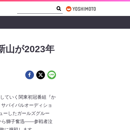
Search Form
Search
山が2023年
していく関東初冠番組『か
は、サバイバルオーディショ
にデビューしたガールズグルー
から獅子奮迅――参戦者泣
果敢に挑戦します。