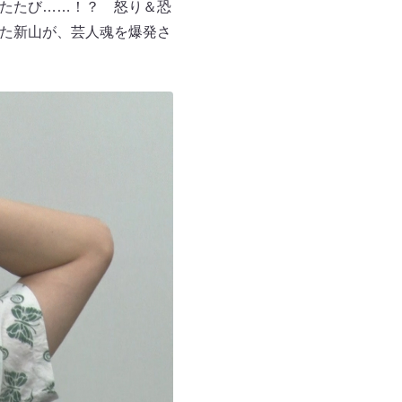
ふたたび……！？ 怒り＆恐
った新山が、芸人魂を爆発さ