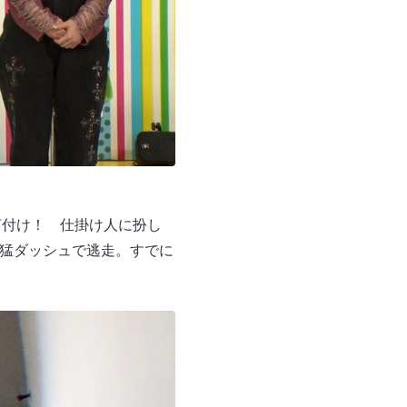
釘付け！ 仕掛け人に扮し
ぬ猛ダッシュで逃走。すでに