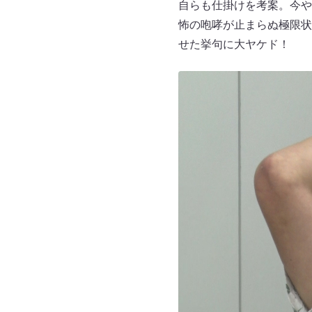
自らも仕掛けを考案。今や
怖の咆哮が止まらぬ極限状
せた挙句に大ヤケド！