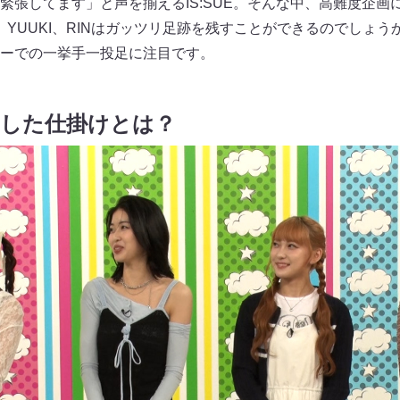
緊張してます」と声を揃えるIS:SUE。そんな中、高難度企画
、YUUKI、RINはガッツリ足跡を残すことができるのでしょ
ーでの一挙手一投足に注目です。
案した仕掛けとは？