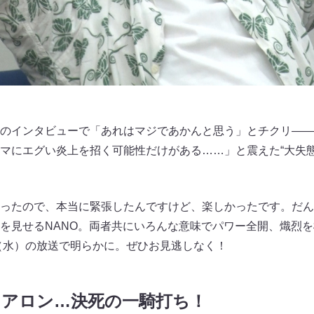
のインタビューで「あれはマジであかんと思う」とチクリ――
マにエグい炎上を招く可能性だけがある……」と震えた“大失態
ったので、本当に緊張したんですけど、楽しかったです。だん
を見せるNANO。両者共にいろんな意味でパワー全開、熾烈
日（水）の放送で明らかに。ぜひお見逃しなく！
フ・アロン…決死の一騎打ち！