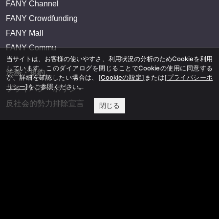
FANY Channel
FANY Crowdfunding
FANY Mall
FANY Commu
当サイトは、お客様の使いやすさ、利用状況の分析のためCookieを利用
しています。このダイアログを閉じることでCookieの使用に同意する
法務・規約
か、詳細を確認したい場合は、
[Cookieの設定]
または
[プライバシーポ
リシー]
をご参照ください。
プライバシーポリシー
反社会的勢力排除宣言
閉じる
会社情報
吉本興業株式会社
お問い合わせ
その他
よしもとニュースセンターアーカイブ