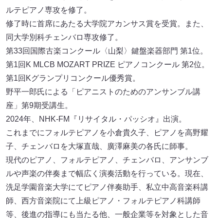
ルテピアノ専攻を修了。
修了時に首席にあたる大学院アカンサス賞を受賞。また、
同大学別科チェンバロ専攻修了。
第33回国際古楽コンクール〈山梨〉鍵盤楽器部門 第1位。
第1回K MLCB MOZART PRIZE ピアノコンクール 第2位。
第1回Kグランプリコンクール優秀賞。
野平一郎氏による「ピアニストのためのアンサンブル講
座」第9期受講生。
2024年、NHK-FM『リサイタル・パッシオ』出演。
これまでにフォルテピアノを小倉貴久子、ピアノを高野耀
子、チェンバロを大塚直哉、廣澤麻美の各氏に師事。
現代のピアノ、フォルテピアノ、チェンバロ、アンサンブ
ルや声楽の伴奏まで幅広く演奏活動を行っている。現在、
洗足学園音楽大学にてピアノ伴奏助手、私立中高音楽科講
師、西方音楽院にて上級ピアノ・フォルテピアノ科講師
等、後進の指導にも当たる他、一般企業等を対象とした音