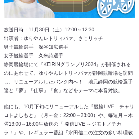
放送日時：11月30日（土）12:00～12:30
出演者：ゆりやんレトリィバァ、さこリッチ
男子競輪選手：深谷知広選手
女子競輪選手：久米詩選手
静岡競輪場にて『KEIRINグランプリ2024』が開催される
のにあわせて、ゆりやんレトリィバァが静岡競輪場を訪問
し、リニューアルしたバンク内へ！ 地元静岡の競輪選手
達と「夢」「仕事」「食」などをテーマに本音対談。
他にも、10月下旬にリニューアルした『競輪LIVE！チャリ
ロトよしもと』（月～金：22:00～23:00）や、毎週月～木
曜13:00～16:00生放送の『 発信LIVE ～ジモトノチカ
ラ！』や、レギュラー番組『水田信二の注文の多い料理教