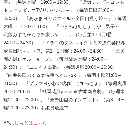
室』（毎週木曜 19:00～19:30）、『野爆テレビ～ヨシモ
トファンダンゴTVリバイバル～』（毎週日曜21:00～
22:00）、『あかまヨガスマイル～全国自撮り旅～』（毎週
木曜：17:30～18:00）、『つまみは紅しょうが 男子～！
宅飲みするからウチ来ぃや～！』（毎月第3・4月曜：
24:00～24:30）、『イチゴのタネ ～イクトと木原の芸能界
成長日記～』（毎月第1・2月曜：24:00～24:30）、『三遊
間の街ロケルーキーズ』（毎月隔週水曜：24:00～
24:30）、『ニコイチ出張』（毎週月曜20:00～20:30）、
『向井長田のくるま温泉ちゃんねる』（毎週土曜21:00～
21:30）、『ブラマヨ小杉の端れ！こすっちょ』（毎週火曜
20:30-21:00）、『祇園花月presents吉本新喜劇』（毎週木
曜21:00～22:00）、『東野山里のインプット』（第3・4日
曜23:00～23:30）も絶賛放送中！
BSよしもとは
こちら