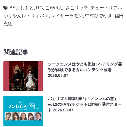
BSよしもと
,
RG
,
こがけん
,
さこリッチ
,
チュートリアル
,
ゆりやんレトリィバァ
,
レイザーラモン
,
中村ひでゆき
,
福田
充徳
関連記事
シークエンスはやとも監修! ペアリング霊
視が体験できる占いコンテンツ登場
2026.08.07
バカリズム脚本! 舞台『ノンレムの窓』
vol.2のFANYチケット1次先行受付スター
ト
2026.08.07