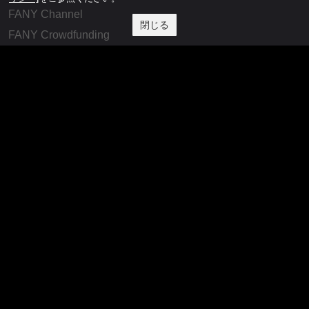
FANY Channel
閉じる
FANY Crowdfunding
FANY Mall
FANY Commu
法務・規約
プライバシーポリシー
反社会的勢力排除宣言
会社情報
吉本興業株式会社
お問い合わせ
その他
よしもとニュースセンターアーカイブ