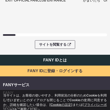
EXIT OFFICIAL FANCLUB ENTRANCE
かまいたち OMA
サイトを閲覧する
FANY IDとは
FANY IDに登録・ログインする
FANYサービス
FANY
当サイトは、お客様の使いやすさ、利用状況の分析のためCookieを利用
しています。このダイアログを閉じることでCookieの使用に同意する
FANY Ticket
か、詳細を確認したい場合は、
[Cookieの設定]
または
[プライバシーポ
FANY Online Ticket
リシー]
をご参照ください。