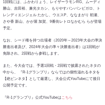
1回戦には、ふかわりょう、レイザーラモンRG、ムーディ
勝山、吉田裕、兼光タカシ、もりやすバンバンビガロ、ト
レンディエンジェル たかし、ウエスP、ななまがり 初瀬、
さや香 新山、かが屋 加賀、9番街レトロなかむら らが登場
予定。
なお、シード権を持つ出場者（2020年～2023年大会の準決
勝進出者及び、2024年大会の準々決勝進出者）は1回戦が
免除され、2回戦から参戦します。
また、今大会では、予選1回戦・2回戦で披露されたネタの
中から、 『R-1グランプリ』ならではの個性溢れるネタを
【絶ピンネタ】として厳選し、大会公式YouTubeにて後日
公開予定です。
『R-1グランプリ』公式YouTubeは
こちら