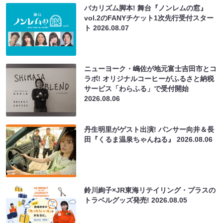
バカリズム脚本! 舞台『ノンレムの窓』
vol.2のFANYチケット1次先行受付スター
ト
2026.08.07
ニューヨーク・嶋佐が地元富士吉田市とコ
ラボ! オリジナルコーヒーがふるさと納税
サービス「わらふる」で受付開始
2026.08.06
丹生明里がゲスト出演! パンサー向井＆長
田『くるま温泉ちゃんねる』
2026.08.06
鈴川絢子×JR東海リテイリング・プラスの
トラベルグッズ発売!
2026.08.05