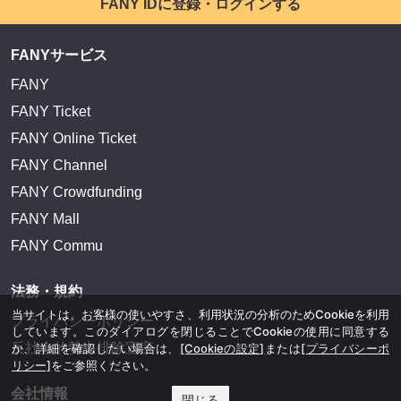
FANY IDに登録・ログインする
FANYサービス
FANY
FANY Ticket
FANY Online Ticket
FANY Channel
FANY Crowdfunding
FANY Mall
FANY Commu
法務・規約
当サイトは、お客様の使いやすさ、利用状況の分析のためCookieを利用
プライバシーポリシー
しています。このダイアログを閉じることでCookieの使用に同意する
反社会的勢力排除宣言
か、詳細を確認したい場合は、
[Cookieの設定]
または
[プライバシーポ
リシー]
をご参照ください。
会社情報
閉じる